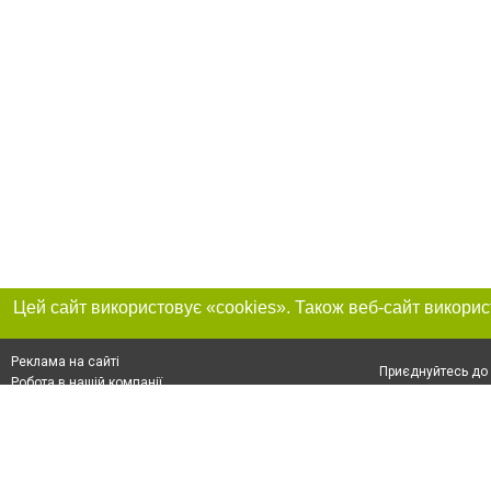
Реклама на сайті
Приєднуйтесь до 
Робота в нашій компанії
Франшиза "CitySites"
Про нас
Контакт
+38 (050) 969-29-16