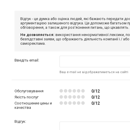
Відгук - це думка або оцінка людей, які бажають передати 
аргументацією залишеного відгука. Це допоможе багатьом пр
обговорення, а також для роз'яснення питань, що цікавлять.
Не дозволяється:
використання ненормативної лексики, по
безпідставні заяви, що ображають діяльність компанії і / або
самореклама.
Введіть email:
Ваш e-mail не відображатиметься на сайті
Обслуговування
0/12
Якість послуг
0/12
Соотношение цены и
0/12
качества
Відгук: