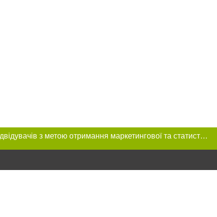
Цей сайт використовує «cookies». Також веб-сайт використовує інтернет-сервіс для збору технічних даних стосовно відвідувачів з метою отримання маркетингової та статистичної інформації. Умови обробки даних відвідувачів сайту див.