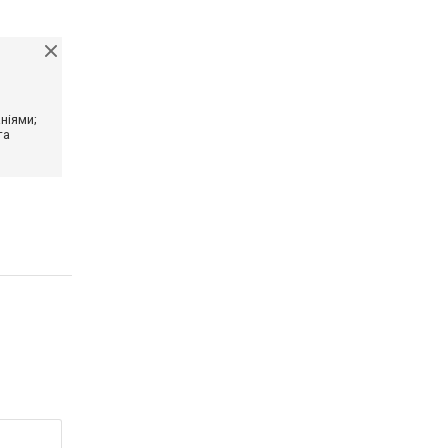
ніями;
та