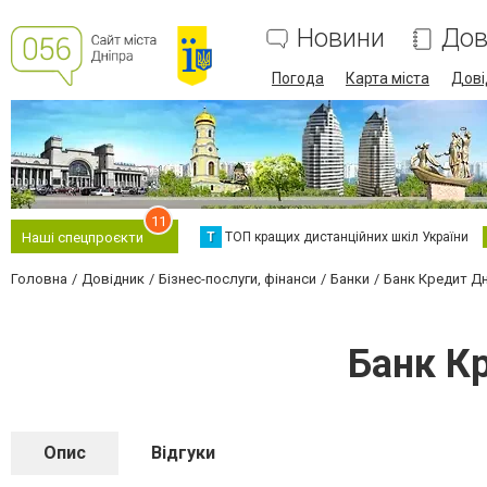
Новини
Дов
Погода
Карта міста
Дові
11
Т
ТОП кращих дистанційних шкіл України
Наші спецпроєкти
Головна
Довідник
Бізнес-послуги, фінанси
Банки
Банк Кредит Дн
Банк К
Опис
Відгуки