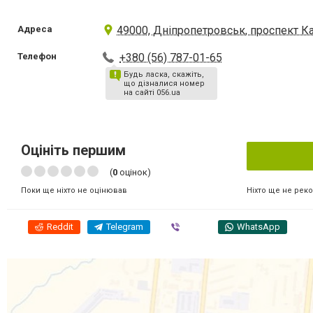
Адреса
49000, Дніпропетровськ, проспект К
Телефон
+380 (56) 787-01-65
Будь ласка, скажіть,
що дізналися номер
на сайті 056.ua
Оцініть першим
(
0
оцінок)
Ніхто ще не рек
Поки ще ніхто не оцінював
Reddit
Telegram
Viber
WhatsApp