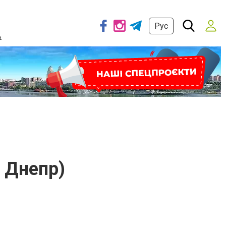
Рус
ь
 Днепр)