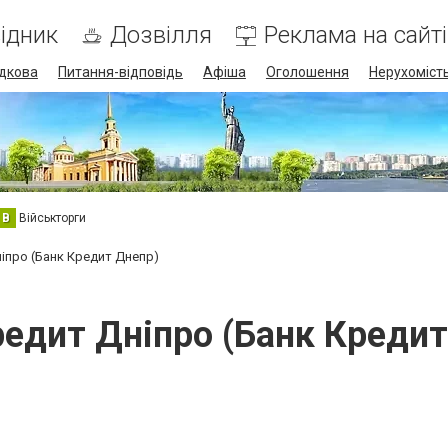
ідник
Дозвілля
Реклама на сайті
дкова
Питання-відповідь
Афіша
Оголошення
Нерухоміст
В
Військторги
іпро (Банк Кредит Днепр)
редит Дніпро (Банк Кредит