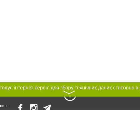
〉
нас :
и
Автори проєкту