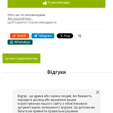
Я рекомендую
Ніхто ще не рекомендував
Авторизуйтесь
,
щоб оцінити і порекомендувати
Reddit
Telegram
Viber
WhatsApp
Це моє підприємство
Відгуки
Відгук - це думка або оцінка людей, які бажають
передати досвід або враження іншим
користувачам нашого сайту з обов'язковою
аргументацією залишеного відгука. Це допоможе
багатьом прийняти правильне рішення.