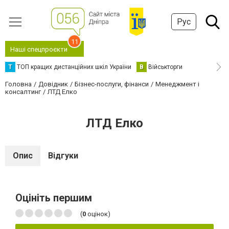
Рус
11
Наші спецпроєкти
Т
ТОП кращих дистанційних шкіл України
В
Військторги
Головна
Довідник
Бізнес-послуги, фінанси
Менеджмент і
консалтинг
ЛТД Елко
ЛТД Елко
Опис
Відгуки
Оцініть першим
(
0
оцінок)