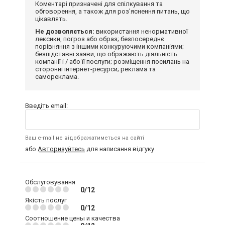
Коментарі призначені для спілкування та
обговорення, а також для роз'яснення питань, що
цікавлять.
Не дозволяється:
використання ненормативної
лексики, погроз або образ; безпосереднє
порівняння з іншими конкуруючими компаніями;
безпідставні заяви, що ображають діяльність
компанії і / або її послуги; розміщення посилань на
сторонні інтернет-ресурси; реклама та
самореклама.
Введіть email:
Ваш e-mail не відображатиметься на сайті
або
Авторизуйтесь
для написання відгуку
Обслуговування
0/12
Якість послуг
0/12
Соотношение цены и качества