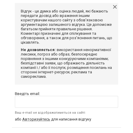
Відгук - це думка або оцінка людей, які бажають
передати досвід або враження іншим
користувачам нашого сайту з обов'язковою
аргументацією залишеного відгука. Це допоможе
багатьом прийняти правильне рішення.
Коментарі призначені для спілкування та
обговорення, а також для роз'яснення питань, що
цікавлять.
Не дозволяється:
використання ненормативної
лексики, погроз або образ; безпосереднє
порівняння з іншими конкуруючими компаніями;
безпідставні заяви, що ображають діяльність
компанії і / або її послуги; розміщення посилань на
сторонні інтернет-ресурси; реклама та
самореклама.
Введіть email:
Ваш e-mail не відображатиметься на сайті
або
Авторизуйтесь
для написання відгуку