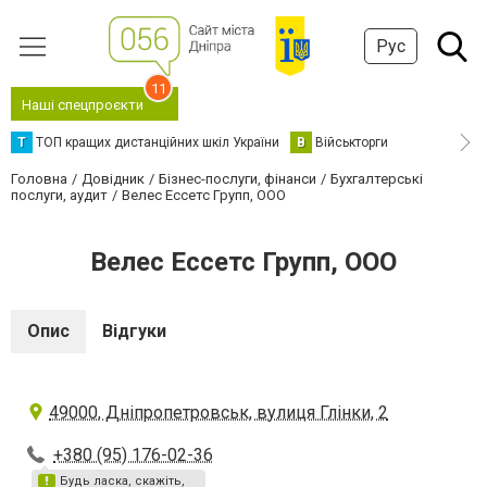
Рус
11
Наші спецпроєкти
Т
ТОП кращих дистанційних шкіл України
В
Військторги
Головна
Довідник
Бізнес-послуги, фінанси
Бухгалтерські
послуги, аудит
Велес Ессетс Групп, ООО
Велес Ессетс Групп, ООО
Опис
Відгуки
49000, Дніпропетровськ, вулиця Глінки, 2
+380 (95) 176-02-36
Будь ласка, скажіть,