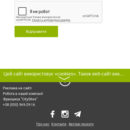
Відправити
Цей сайт використовує «cookies». Також веб-сайт використовує інтернет-сервіс для збору технічних даних стосовно відвідувачів з метою отримання маркетингової та статистичної інформації. Умови обробки даних відвідувачів сайту див.
〉
Реклама на сайті
Робота в нашій компанії
Франшиза "CitySites"
+38 (050) 969-29-16
Про нас
Контакти
Автори проєкту