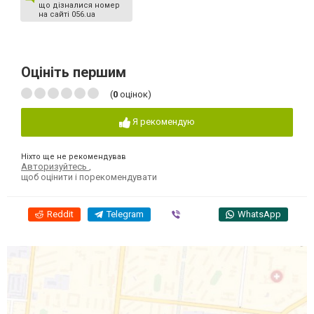
що дізналися номер
на сайті 056.ua
Оцініть першим
(
0
оцінок)
Я рекомендую
Ніхто ще не рекомендував
Авторизуйтесь
,
щоб оцінити і порекомендувати
Reddit
Telegram
Viber
WhatsApp