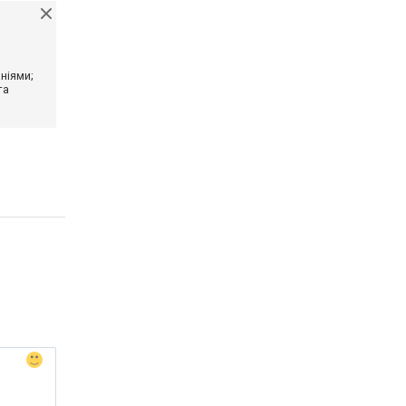
ніями;
та