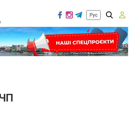
Рус
ь
 ЧП