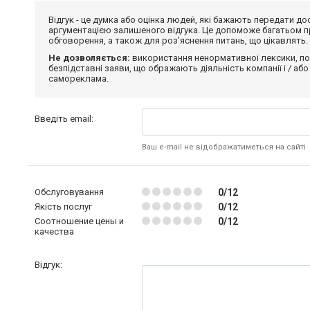
Відгук - це думка або оцінка людей, які бажають передати 
аргументацією залишеного відгука. Це допоможе багатьом пр
обговорення, а також для роз'яснення питань, що цікавлять.
Не дозволяється:
використання ненормативної лексики, по
безпідставні заяви, що ображають діяльність компанії і / або
самореклама.
Введіть email:
Ваш e-mail не відображатиметься на сайті
Обслуговування
0/12
Якість послуг
0/12
Соотношение цены и
0/12
качества
Відгук: