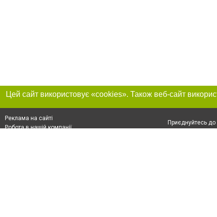
Реклама на сайті
Приєднуйтесь до 
Робота в нашій компанії
Франшиза "CitySites"
Про нас
Контакт
+38 (050) 969-29-16
З питань реклами: +38 (050) 969-29-16. E-mail:
Допускається цит
reklama@056.ua
обов'язкового по
відкритого для по
якості джерела. 
E-mail редакції:
news@056.ua
Матеріали з плаш
"Політичні новини