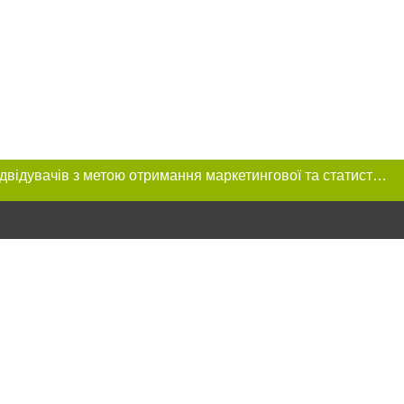
Цей сайт використовує «cookies». Також веб-сайт використовує інтернет-сервіс для збору технічних даних стосовно відвідувачів з метою отримання маркетингової та статистичної інформації. Умови обробки даних відвідувачів сайту див.
ння в тексті
міщення прямого,
 тексті або в
цпроєкт",
реклами.