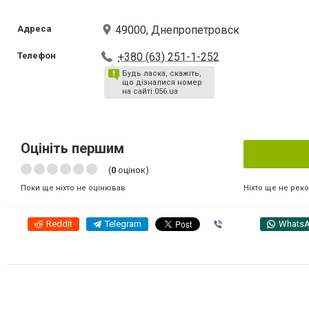
Адреса
49000, Днепропетровск
Телефон
+380 (63) 251-1-252
Будь ласка, скажіть,
що дізналися номер
на сайті 056.ua
Оцініть першим
(
0
оцінок)
Ніхто ще не рек
Поки ще ніхто не оцінював
Reddit
Telegram
Viber
Whats