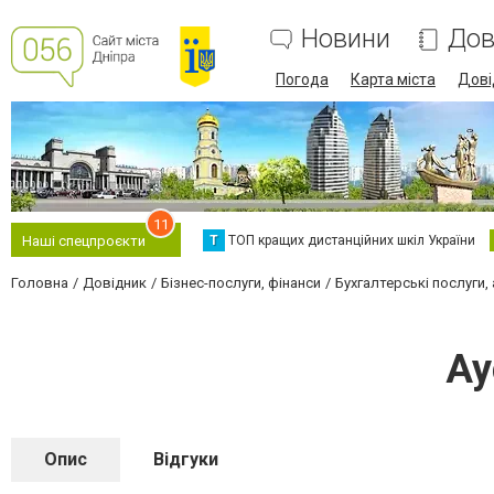
Новини
Дов
Погода
Карта міста
Дові
11
Т
ТОП кращих дистанційних шкіл України
Наші спецпроєкти
Головна
Довідник
Бізнес-послуги, фінанси
Бухгалтерські послуги,
Ау
Опис
Відгуки