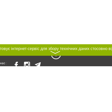
〉
нас :
и
Автори проєкту
ування матеріалів без отримання попередньої згоди 056.ua за умови розміще
силання на 056.ua - Сайт міста Дніпра. Для інтернет-видань обов'язкове роз
шукових систем гіперпосилання на цитовані статті не нижче другого абзацу в
Порушення виняткових прав переслідується Законом.
ками "Новини компаній", "Промо", "Партнерський матеріал", "Партнерський спе
", "Пресреліз", "PR", "Офіційно", "Політична реклама" публікуються на правах 