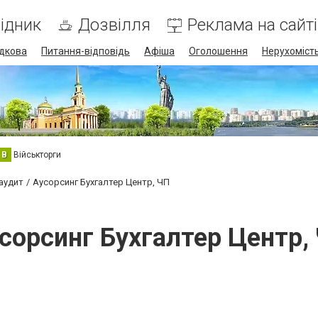
ідник
Дозвілля
Реклама на сайті
дкова
Питання-відповідь
Афіша
Оголошення
Нерухоміст
В
Військторги
 аудит
Аусорсинг Бухгалтер Центр, ЧП
сорсинг Бухгалтер Центр,