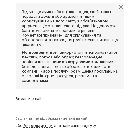
Відгук - це думка або оцінка людей, які бажають
передати досвід або враження іншим
користувачам нашого сайту з обов'язковою
аргументацією залишеного відгука. Це допоможе
багатьом прийняти правильне рішення.
Коментарі призначені для спілкування та
обговорення, а також для роз'яснення питань, що
цікавлять.
Не дозволяється:
використання ненормативної
лексики, погроз або образ; безпосереднє
порівняння з іншими конкуруючими компаніями;
безпідставні заяви, що ображають діяльність
компанії і / або її послуги; розміщення посилань на
сторонні інтернет-ресурси; реклама та
самореклама.
Введіть email:
Ваш e-mail не відображатиметься на сайті
або
Авторизуйтесь
для написання відгуку