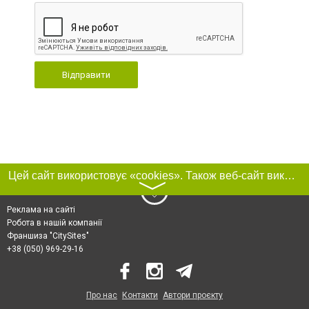
Відправити
Цей сайт використовує «cookies». Також веб-сайт використовує інтернет-сервіс для збору технічних даних стосовно відвідувачів з метою отримання маркетингової та статистичної інформації. Умови обробки даних відвідувачів сайту див.
〉
Реклама на сайті
Робота в нашій компанії
Франшиза "CitySites"
+38 (050) 969-29-16
Про нас
Контакти
Автори проєкту