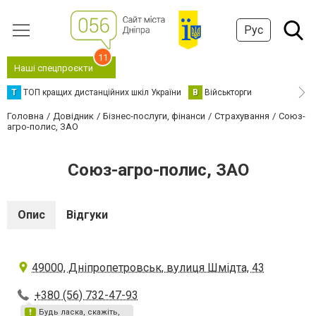
Рус
11
Наші спецпроєкти
Т
ТОП кращих дистанційних шкіл України
В
Військторги
Головна
Довідник
Бізнес-послуги, фінанси
Страхування
Союз-
агро-полис, ЗАО
Союз-агро-полис, ЗАО
Опис
Відгуки
49000, Дніпропетровськ, вулиця Шмідта, 43
+380 (56) 732-47-93
Будь ласка, скажіть,