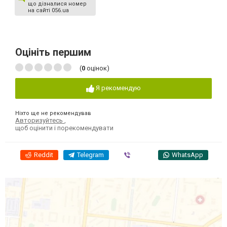
що дізналися номер
на сайті 056.ua
Оцініть першим
(
0
оцінок)
Я рекомендую
Ніхто ще не рекомендував
Авторизуйтесь
,
щоб оцінити і порекомендувати
Reddit
Telegram
Viber
WhatsApp