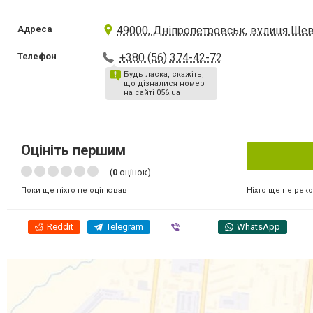
Адреса
49000, Дніпропетровськ, вулиця Шев
Телефон
+380 (56) 374-42-72
Будь ласка, скажіть,
що дізналися номер
на сайті 056.ua
Оцініть першим
(
0
оцінок)
Ніхто ще не рек
Поки ще ніхто не оцінював
Reddit
Telegram
Viber
WhatsApp