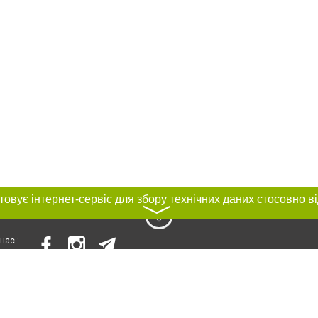
〉
нас :
и
Автори проєкту