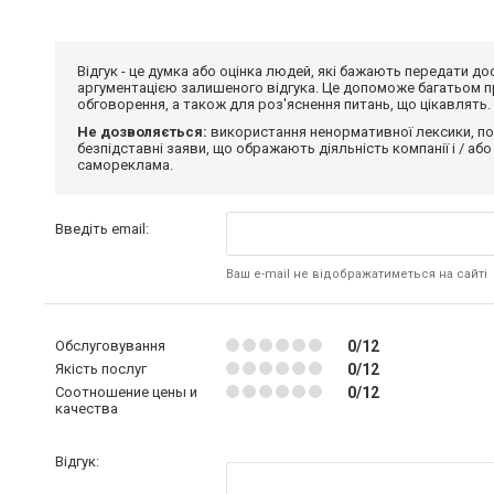
Відгук - це думка або оцінка людей, які бажають передати 
аргументацією залишеного відгука. Це допоможе багатьом пр
обговорення, а також для роз'яснення питань, що цікавлять.
Не дозволяється:
використання ненормативної лексики, по
безпідставні заяви, що ображають діяльність компанії і / або
самореклама.
Введіть email:
Ваш e-mail не відображатиметься на сайті
Обслуговування
0/12
Якість послуг
0/12
Соотношение цены и
0/12
качества
Відгук: