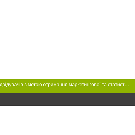
Цей сайт використовує «cookies». Також веб-сайт використовує інтернет-сервіс для збору технічних даних стосовно відвідувачів з метою отримання маркетингової та статистичної інформації. Умови обробки даних відвідувачів сайту див.