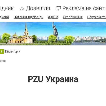
ідник
Дозвілля
Реклама на сайті
дкова
Питання-відповідь
Афіша
Оголошення
Нерухоміст
В
Військторги
аина
PZU Украина