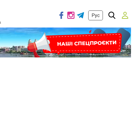
Рус
ь