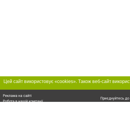
Реклама на сайті
Приєднуйтесь до 
Робота в нашій компанії
Франшиза "CitySites"
Про нас
Контакт
+38 (050) 969-29-16