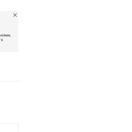
ніями;
та