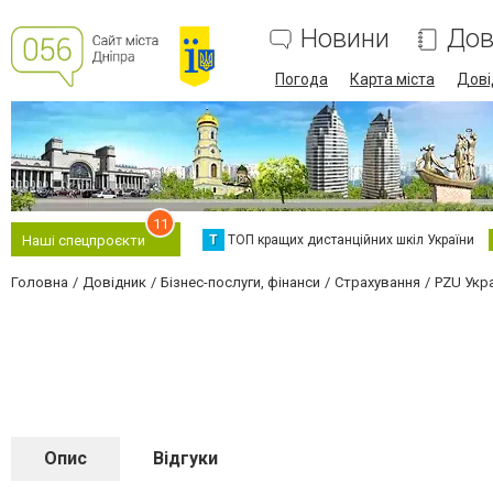
Новини
Дов
Погода
Карта міста
Дові
11
Т
ТОП кращих дистанційних шкіл України
Наші спецпроєкти
Головна
Довідник
Бізнес-послуги, фінанси
Страхування
PZU Укр
Опис
Відгуки