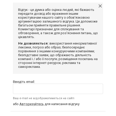
Відгук - це думка або оцінка людей, які бажають
передати досвід або враження іншим
користувачам нашого сайту з обов'язковою
аргументацією залишеного відгука. Це допоможе
багатьом прийняти правильне рішення.
Коментарі призначені для спілкування та
обговорення, а також для роз'яснення питань, що
цікавлять.
Не дозволяється:
використання ненормативної
лексики, погроз або образ; безпосереднє
порівняння з іншими конкуруючими компаніями;
безпідставні заяви, що ображають діяльність
компанії і / або її послуги; розміщення посилань на
сторонні інтернет-ресурси; реклама та
самореклама.
Введіть email:
Ваш e-mail не відображатиметься на сайті
або
Авторизуйтесь
для написання відгуку