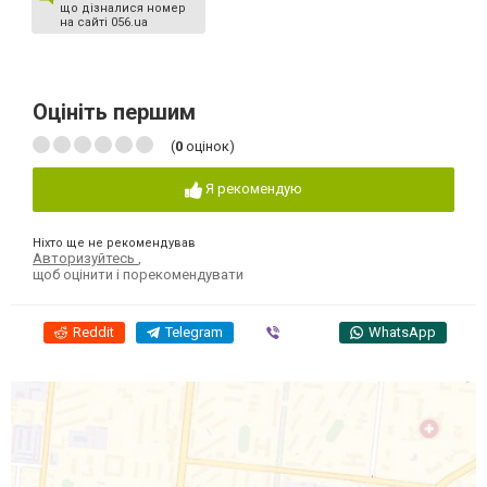
що дізналися номер
на сайті 056.ua
Оцініть першим
(
0
оцінок)
Я рекомендую
Ніхто ще не рекомендував
Авторизуйтесь
,
щоб оцінити і порекомендувати
Reddit
Telegram
Viber
WhatsApp