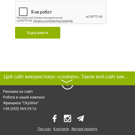
Відправити
Цей сайт використовує «cookies». Також веб-сайт використовує інтернет-сервіс для збору технічних даних стосовно відвідувачів з метою отримання маркетингової та статистичної інформації. Умови обробки даних відвідувачів сайту див.
〉
Реклама на сайті
Робота в нашій компанії
Франшиза "CitySites"
+38 (050) 969-29-16
Про нас
Контакти
Автори проєкту