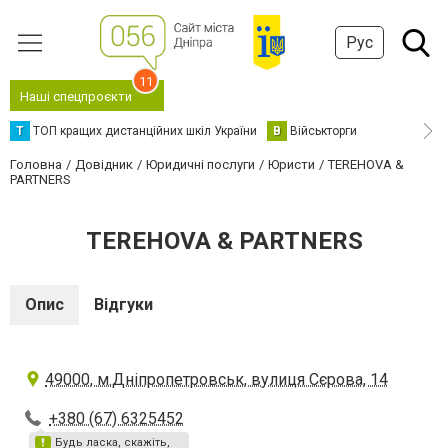
Рус
11
Наші спецпроєкти
Т
ТОП кращих дистанційних шкіл України
В
Військторги
Головна
Довідник
Юридичні послуги
Юристи
TEREHOVA &
PARTNERS
TEREHOVA & PARTNERS
Опис
Відгуки
49000, м.Дніпропетровськ, вулиця Сєрова, 14
+380 (67) 6325452
Будь ласка, скажіть,