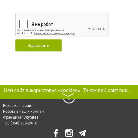
Відправити
Цей сайт використовує «cookies». Також веб-сайт використовує інтернет-сервіс для збору технічних даних стосовно відвідувачів з метою отримання маркетингової та статистичної інформації. Умови обробки даних відвідувачів сайту див.
〉
Реклама на сайті
Робота в нашій компанії
Франшиза "CitySites"
+38 (050) 969-29-16