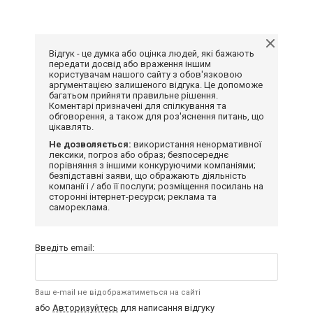
Відгук - це думка або оцінка людей, які бажають
передати досвід або враження іншим
користувачам нашого сайту з обов'язковою
аргументацією залишеного відгука. Це допоможе
багатьом прийняти правильне рішення.
Коментарі призначені для спілкування та
обговорення, а також для роз'яснення питань, що
цікавлять.
Не дозволяється:
використання ненормативної
лексики, погроз або образ; безпосереднє
порівняння з іншими конкуруючими компаніями;
безпідставні заяви, що ображають діяльність
компанії і / або її послуги; розміщення посилань на
сторонні інтернет-ресурси; реклама та
самореклама.
Введіть email:
Ваш e-mail не відображатиметься на сайті
або
Авторизуйтесь
для написання відгуку