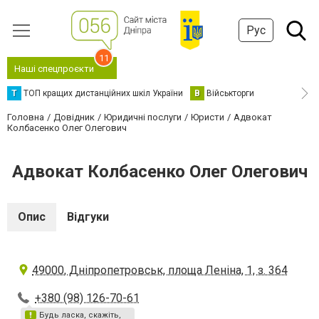
Рус
11
Наші спецпроєкти
Т
ТОП кращих дистанційних шкіл України
В
Військторги
Головна
Довідник
Юридичні послуги
Юристи
Адвокат
Колбасенко Олег Олегович
Адвокат Колбасенко Олег Олегович
Опис
Відгуки
49000, Дніпропетровськ, площа Леніна, 1, з. 364
+380 (98) 126-70-61
Будь ласка, скажіть,