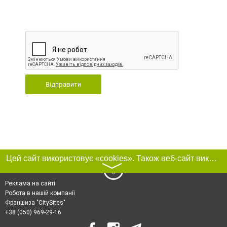
Відправити
Цей сайт використовує «cookies». Також веб-сайт використовує інтернет-сервіс для збору технічних даних стосовно відвідувачів з метою отримання маркетингової та статистичної інформації. Умови обробки даних відвідувачів сайту див.
〉
Реклама на сайті
Робота в нашій компанії
Франшиза "CitySites"
+38 (050) 969-29-16