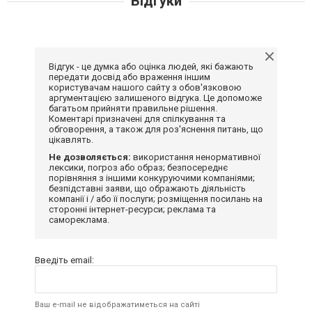
Відгуки
Відгук - це думка або оцінка людей, які бажають
передати досвід або враження іншим
користувачам нашого сайту з обов'язковою
аргументацією залишеного відгука. Це допоможе
багатьом прийняти правильне рішення.
Коментарі призначені для спілкування та
обговорення, а також для роз'яснення питань, що
цікавлять.
Не дозволяється:
використання ненормативної
лексики, погроз або образ; безпосереднє
порівняння з іншими конкуруючими компаніями;
безпідставні заяви, що ображають діяльність
компанії і / або її послуги; розміщення посилань на
сторонні інтернет-ресурси; реклама та
самореклама.
Введіть email:
Ваш e-mail не відображатиметься на сайті