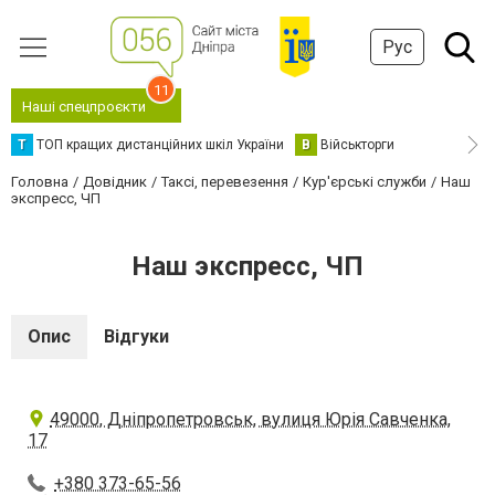
Рус
11
Наші спецпроєкти
Т
ТОП кращих дистанційних шкіл України
В
Військторги
Головна
Довідник
Таксі, перевезення
Кур'єрські служби
Наш
экспресс, ЧП
Наш экспресс, ЧП
Опис
Відгуки
49000, Дніпропетровськ, вулиця Юрія Савченка,
17
+380 373-65-56