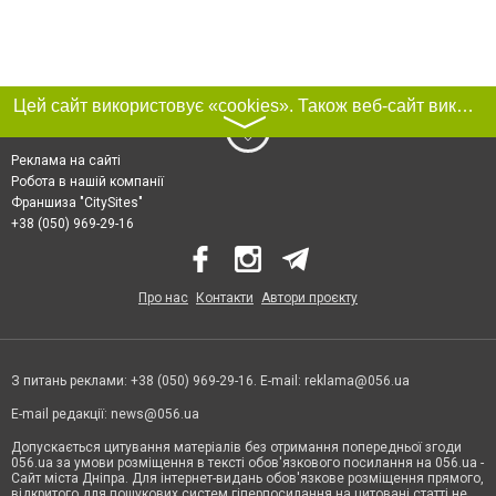
Цей сайт використовує «cookies». Також веб-сайт використовує інтернет-сервіс для збору технічних даних стосовно відвідувачів з метою отримання маркетингової та статистичної інформації. Умови обробки даних відвідувачів сайту див.
〉
Реклама на сайті
Робота в нашій компанії
Франшиза "CitySites"
+38 (050) 969-29-16
Про нас
Контакти
Автори проєкту
З питань реклами: +38 (050) 969-29-16. E-mail:
reklama@056.ua
E-mail редакції:
news@056.ua
Допускається цитування матеріалів без отримання попередньої згоди
056.ua за умови розміщення в тексті обов'язкового посилання на 056.ua -
Сайт міста Дніпра. Для інтернет-видань обов'язкове розміщення прямого,
відкритого для пошукових систем гіперпосилання на цитовані статті не