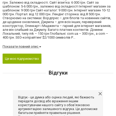
грн. Залежно від складності. Сайт візитка: 6 000 грн. Сайт за
шаблоном: 5-6 000 грн., залежно від складності Інтернет магазин за
шаблоном: 9 000 грн Сайт-каталог: 9 000 грн. Інтернет магазин 10-12
000 грн. Портал: від 12 000 грн. Лендінг сторінка: від 8 500 грн.
Створюємо на системах: Вордпрес – для блогів та новинних сайтів,
де щоденне оновлення, Джумла – для всіх інших, перевірений
конструктор, Опенкарт і Маджента – гарний для інтернет магазинів,
але він слабший за Джумлу. Багато платних контентів. Домени:
Локальний, типу mk – 150 грн Глобальні: com.ua – 300 грн., а com –
400 грн. SEO-копірайтинг $2/1000 символів Р...
Показати повний опис
Це моє підприємство
Відгуки
Відгук - це думка або оцінка людей, які бажають
передати досвід або враження іншим
користувачам нашого сайту з обов'язковою
аргументацією залишеного відгука. Це допоможе
багатьом прийняти правильне рішення.