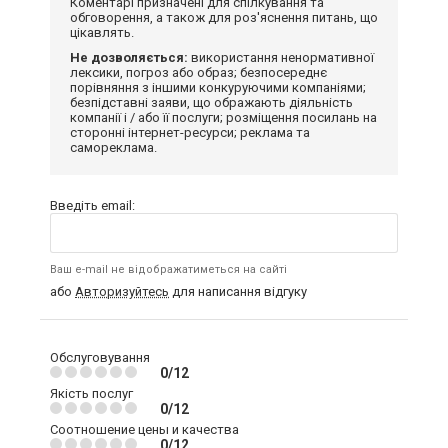
Коментарі призначені для спілкування та
обговорення, а також для роз'яснення питань, що
цікавлять.
Не дозволяється:
використання ненормативної
лексики, погроз або образ; безпосереднє
порівняння з іншими конкуруючими компаніями;
безпідставні заяви, що ображають діяльність
компанії і / або її послуги; розміщення посилань на
сторонні інтернет-ресурси; реклама та
самореклама.
Введіть email:
Ваш e-mail не відображатиметься на сайті
або
Авторизуйтесь
для написання відгуку
Обслуговування
0/12
Якість послуг
0/12
Соотношение цены и качества
0/12