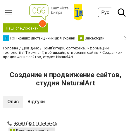
Рус
11
Наші спецпроєкти
Т
ТОП кращих дистанційних шкіл України
В
Військторги
Головна
Довідник
Комп’ютери, оргтехніка, інформаційні
технології
IT компанії, веб-дизайн, створення сайтів
Создание и
продвижение сайтов, студия NaturalArt
Создание и продвижение сайтов,
студия NaturalArt
Опис
Відгуки
+380 (93) 166-08-46
Будь ласка, скажіть,