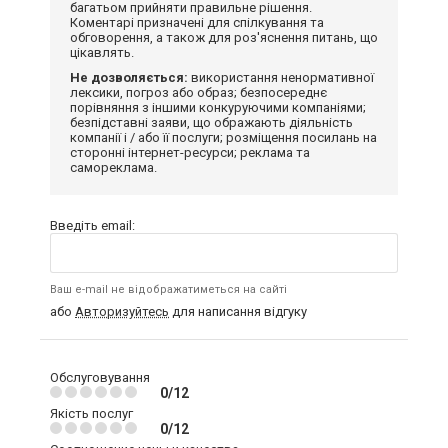
багатьом прийняти правильне рішення.
Коментарі призначені для спілкування та
обговорення, а також для роз'яснення питань, що
цікавлять.
Не дозволяється:
використання ненормативної
лексики, погроз або образ; безпосереднє
порівняння з іншими конкуруючими компаніями;
безпідставні заяви, що ображають діяльність
компанії і / або її послуги; розміщення посилань на
сторонні інтернет-ресурси; реклама та
самореклама.
Введіть email:
Ваш e-mail не відображатиметься на сайті
або
Авторизуйтесь
для написання відгуку
Обслуговування
0/12
Якість послуг
0/12