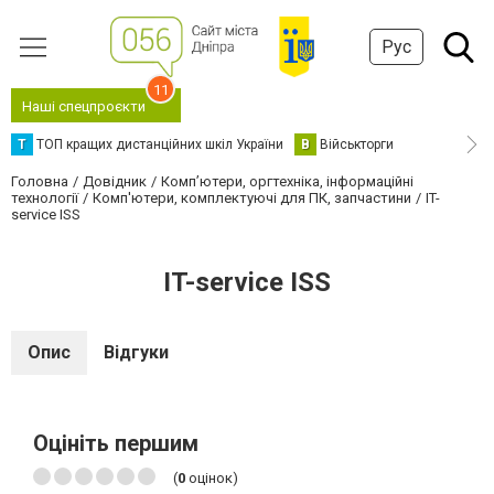
Рус
11
Наші спецпроєкти
Т
ТОП кращих дистанційних шкіл України
В
Військторги
Головна
Довідник
Комп’ютери, оргтехніка, інформаційні
технології
Комп'ютери, комплектуючі для ПК, запчастини
IT-
service ISS
IT-service ISS
Опис
Відгуки
Оцініть першим
(
0
оцінок)