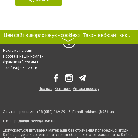
Цей сайт використовує «cookies». Також веб-сайт використовує інтернет-сервіс для збору технічних даних стосовно відвідувачів з метою отримання маркетингової та статистичної інформації. Умови обробки даних відвідувачів сайту див.
〉
Реклама на сайті
Робота в нашій компанії
Франшиза "CitySites"
+38 (050) 969-29-16
Про нас
Контакти
Автори проєкту
З питань реклами: +38 (050) 969-29-16. E-mail:
reklama@056.ua
E-mail редакції:
news@056.ua
Допускається цитування матеріалів без отримання попередньої згоди
056.ua за умови розміщення в тексті обов'язкового посилання на 056.ua -