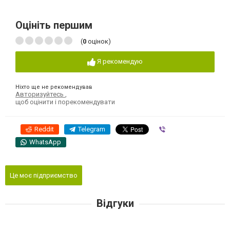
Оцініть першим
(
0
оцінок)
Я рекомендую
Ніхто ще не рекомендував
Авторизуйтесь
,
щоб оцінити і порекомендувати
Reddit
Telegram
Viber
WhatsApp
Це моє підприємство
Відгуки