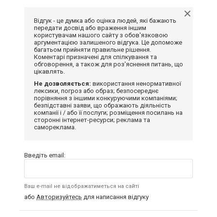
Відгук - це думка або оцінка людей, які бажають
передати досвід або враження іншим
користувачам нашого сайту з обов'язковою
аргументацією залишеного відгука. Це допоможе
багатьом прийняти правильне рішення.
Коментарі призначені для спілкування та
обговорення, а також для роз'яснення питань, що
цікавлять.
Не дозволяється:
використання ненормативної
лексики, погроз або образ; безпосереднє
порівняння з іншими конкуруючими компаніями;
безпідставні заяви, що ображають діяльність
компанії і / або її послуги; розміщення посилань на
сторонні інтернет-ресурси; реклама та
самореклама.
Введіть email:
Ваш e-mail не відображатиметься на сайті
або
Авторизуйтесь
для написання відгуку