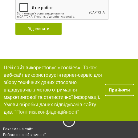
Відправити
Цей сайт використовує «cookies». Також
веб-сайт використовує інтернет-сервіс для
збору технічних даних стосовно
відвідувачів з метою отримання
Прийняти
маркетингової та статистичної інформації.
Умови обробки даних відвідувачів сайту
див.
"Політика конфіденційності"
Реклама на сайті
Робота в нашій компанії