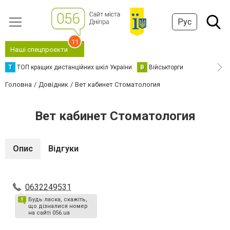
Рус
11
Наші спецпроєкти
Т
ТОП кращих дистанційних шкіл України
В
Військторги
Головна
Довідник
Вет кабинет Стоматология
Вет кабинет Стоматология
Опис
Відгуки
0632249531
Будь ласка, скажіть,
що дізналися номер
на сайті 056.ua