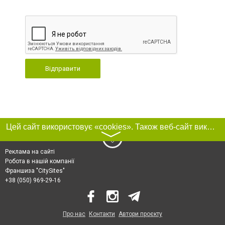
Відправити
Цей сайт використовує «cookies». Також веб-сайт використовує інтернет-сервіс для збору технічних даних стосовно відвідувачів з метою отримання маркетингової та статистичної інформації. Умови обробки даних відвідувачів сайту див.
〉
Реклама на сайті
Робота в нашій компанії
Франшиза "CitySites"
+38 (050) 969-29-16
Про нас
Контакти
Автори проєкту