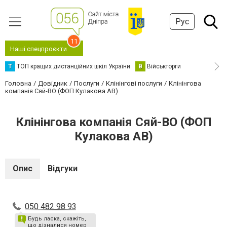
Рус
11
Наші спецпроєкти
Т
ТОП кращих дистанційних шкіл України
В
Військторги
Головна
Довідник
Послуги
Клінінгові послуги
Клінінгова
компанія Сяй-ВО (ФОП Кулакова АВ)
Клінінгова компанія Сяй-ВО (ФОП
Кулакова АВ)
Опис
Відгуки
050 482 98 93
Будь ласка, скажіть,
що дізналися номер