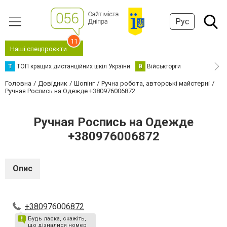
Рус
11
Наші спецпроєкти
Т
ТОП кращих дистанційних шкіл України
В
Військторги
Головна
Довідник
Шопінг
Ручна робота, авторські майстерні
Ручная Роспись на Одежде +380976006872
Ручная Роспись на Одежде
+380976006872
Опис
+380976006872
Будь ласка, скажіть,
що дізналися номер