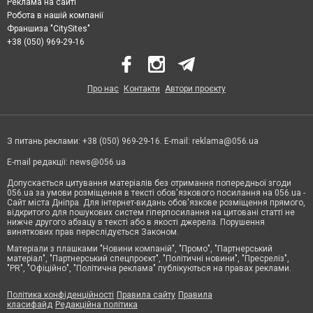
Реклама на сайті
Робота в нашій компанії
Франшиза "CitySites"
+38 (050) 969-29-16
Про нас
Контакти
Автори проєкту
З питань реклами: +38 (050) 969-29-16. E-mail:
reklama@056.ua
E-mail редакції:
news@056.ua
Допускається цитування матеріалів без отримання попередньої згоди
056.ua за умови розміщення в тексті обов'язкового посилання на 056.ua -
Сайт міста Дніпра. Для інтернет-видань обов'язкове розміщення прямого,
відкритого для пошукових систем гіперпосилання на цитовані статті не
нижче другого абзацу в тексті або в якості джерела. Порушення
виняткових прав переслідується Законом.
Матеріали з плашками "Новини компаній", "Промо", "Партнерський
матеріал", "Партнерський спецпроєкт", "Політичні новини", "Пресреліз",
"PR", "Офіційно", "Політична реклама" публікуються на правах реклами.
Політика конфіденційності
Правила сайту
Правила
класифайд
Редакційна політика