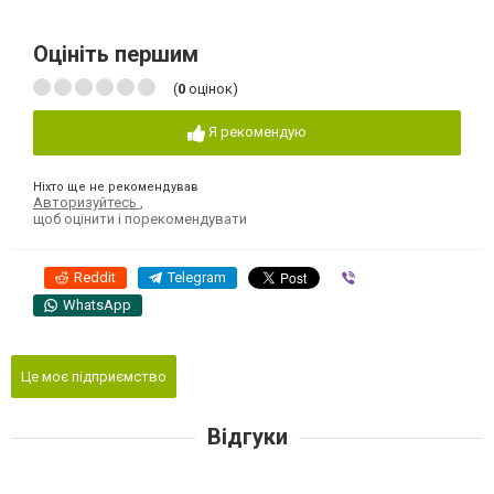
Оцініть першим
(
0
оцінок)
Я рекомендую
Ніхто ще не рекомендував
Авторизуйтесь
,
щоб оцінити і порекомендувати
Reddit
Telegram
Viber
WhatsApp
Це моє підприємство
Відгуки