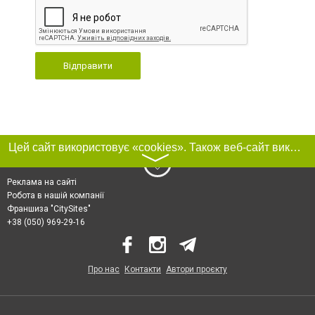
Відправити
Цей сайт використовує «cookies». Також веб-сайт використовує інтернет-сервіс для збору технічних даних стосовно відвідувачів з метою отримання маркетингової та статистичної інформації. Умови обробки даних відвідувачів сайту див.
〉
Реклама на сайті
Робота в нашій компанії
Франшиза "CitySites"
+38 (050) 969-29-16
Про нас
Контакти
Автори проєкту