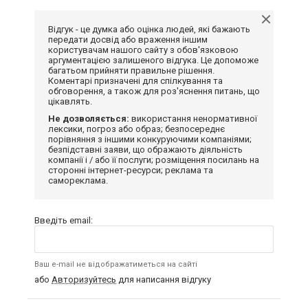
Відгук - це думка або оцінка людей, які бажають
передати досвід або враження іншим
користувачам нашого сайту з обов'язковою
аргументацією залишеного відгука. Це допоможе
багатьом прийняти правильне рішення.
Коментарі призначені для спілкування та
обговорення, а також для роз'яснення питань, що
цікавлять.
Не дозволяється:
використання ненормативної
лексики, погроз або образ; безпосереднє
порівняння з іншими конкуруючими компаніями;
безпідставні заяви, що ображають діяльність
компанії і / або її послуги; розміщення посилань на
сторонні інтернет-ресурси; реклама та
самореклама.
Введіть email:
Ваш e-mail не відображатиметься на сайті
або
Авторизуйтесь
для написання відгуку