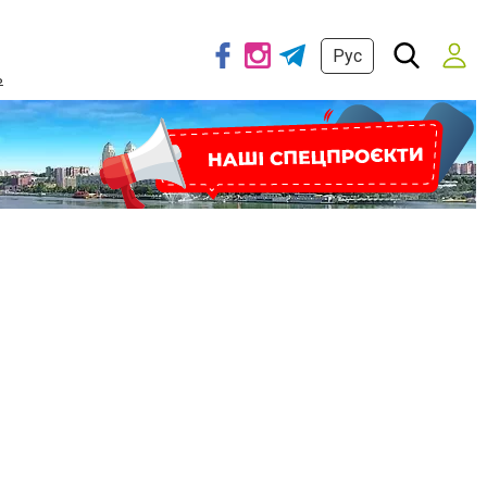
Рус
ь