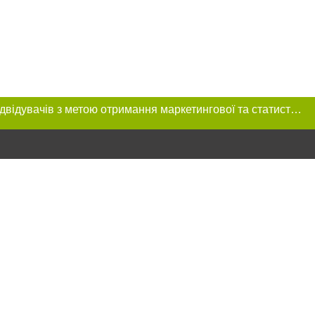
Цей сайт використовує «cookies». Також веб-сайт використовує інтернет-сервіс для збору технічних даних стосовно відвідувачів з метою отримання маркетингової та статистичної інформації. Умови обробки даних відвідувачів сайту див.
ння в тексті
міщення прямого,
 тексті або в
цпроєкт",
реклами.