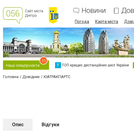
Новини
Дов
Погода
Карта міста
Дові
11
Т
ТОП кращих дистанційних шкіл України
Наші спецпроєкти
Головна
Довідник
ЮАТРАКПАРТС
Опис
Відгуки