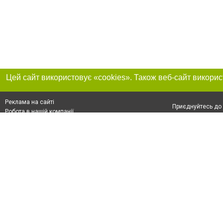
Реклама на сайті
Приєднуйтесь до 
Робота в нашій компанії
Франшиза "CitySites"
Про нас
Контакт
+38 (050) 969-29-16
З питань реклами: +38 (050) 969-29-16. E-mail:
Допускається цит
reklama@056.ua
обов'язкового по
відкритого для по
якості джерела. 
E-mail редакції:
news@056.ua
Матеріали з плаш
"Політичні новини
Політика конфіде