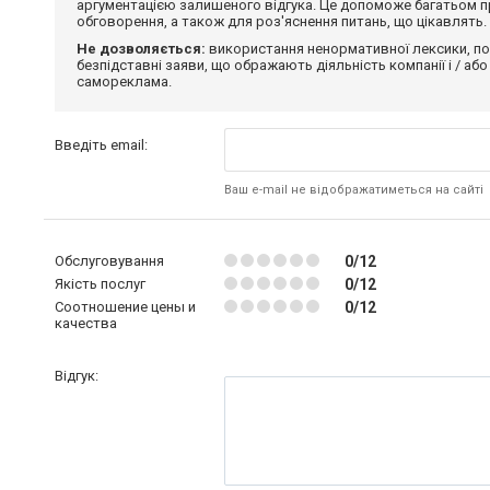
аргументацією залишеного відгука. Це допоможе багатьом пр
обговорення, а також для роз'яснення питань, що цікавлять.
Не дозволяється:
використання ненормативної лексики, по
безпідставні заяви, що ображають діяльність компанії і / або
самореклама.
Введіть email:
Ваш e-mail не відображатиметься на сайті
Обслуговування
0/12
Якість послуг
0/12
Соотношение цены и
0/12
качества
Відгук: