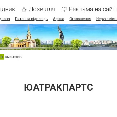
ідник
Дозвілля
Реклама на сайті
дкова
Питання-відповідь
Афіша
Оголошення
Нерухоміст
В
Військторги
ЮАТРАКПАРТС