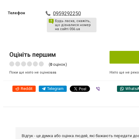
Телефон
0959292250
Будь ласка, скажіть,
що дізналися номер
на сайті 056.ua
Оцініть першим
(
0
оцінок)
Ніхто ще не рек
Поки ще ніхто не оцінював
Reddit
Telegram
Viber
Whats
Відгук - це думка або оцінка людей, які бажають передати 