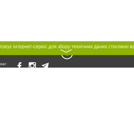
〉
нас :
и
Автори проєкту
ування матеріалів без отримання попередньої згоди 056.ua за умови розміще
силання на 056.ua - Сайт міста Дніпра. Для інтернет-видань обов'язкове роз
шукових систем гіперпосилання на цитовані статті не нижче другого абзацу в
Порушення виняткових прав переслідується Законом.
ками "Новини компаній", "Промо", "Партнерський матеріал", "Партнерський спе
", "Пресреліз", "PR", "Офіційно", "Політична реклама" публікуються на правах 
нційності
Правила сайту
Правила класифайд
Редакційна політика