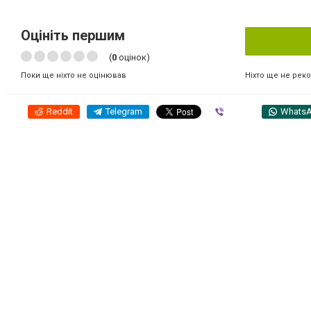
Оцініть першим
(
0
оцінок)
Ніхто ще не рек
Поки ще ніхто не оцінював
Reddit
Telegram
Viber
Whats