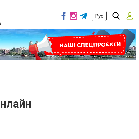
Рус
ь
онлайн