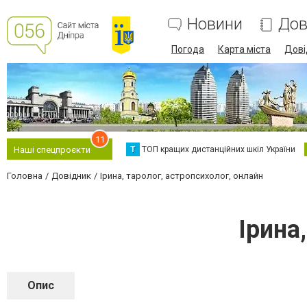
Новини
Дов
Погода
Карта міста
Дові
11
Т
ТОП кращих дистанційних шкіл України
Наші спецпроєкти
Головна
Довідник
Ірина, таролог, астропсихолог, онлайн
Ірина
Опис