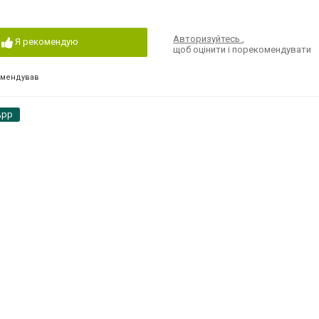
Авторизуйтесь
,
Я рекомендую
щоб оцінити і порекомендувати
омендував
App