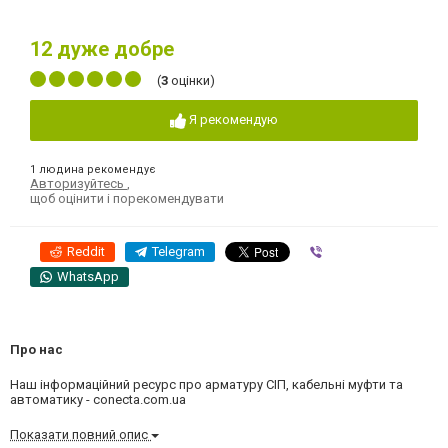
12
дуже добре
(
3
оцінки)
Я рекомендую
1 людина рекомендує
Авторизуйтесь
,
щоб оцінити і порекомендувати
Reddit
Telegram
Viber
WhatsApp
Про нас
Наш інформаційний ресурс про арматуру СІП, кабельні муфти та
автоматику - conecta.com.ua
Показати повний опис