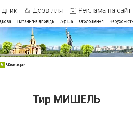
ідник
Дозвілля
Реклама на сайті
дкова
Питання-відповідь
Афіша
Оголошення
Нерухоміст
В
Військторги
Тир МИШЕЛЬ