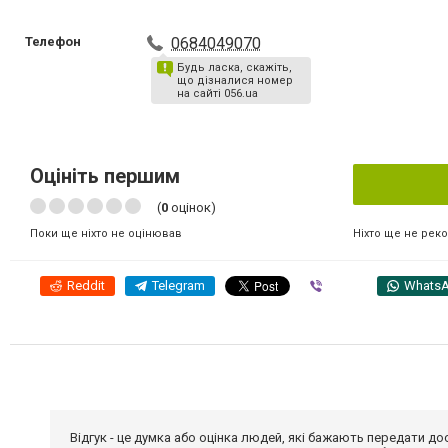
Телефон
0684049070
Будь ласка, скажіть,
що дізналися номер
на сайті 056.ua
Оцініть першим
(
0
оцінок)
Ніхто ще не рек
Поки ще ніхто не оцінював
Reddit
Telegram
Viber
Whats
Відгук - це думка або оцінка людей, які бажають передати 