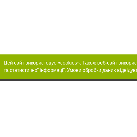
Цей сайт використовує «cookies». Також веб-сайт викорис
та статистичної інформації. Умови обробки даних відвідув
Реклама на сайті
Приєднуйтесь до 
Робота в нашій компанії
Франшиза "CitySites"
Про нас
Контакт
+38 (050) 969-29-16
З питань реклами: +38 (050) 969-29-16. E-mail:
Допускається цит
reklama@056.ua
обов'язкового по
відкритого для по