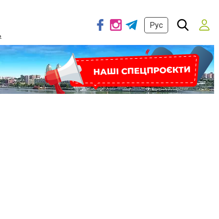
Рус
ь