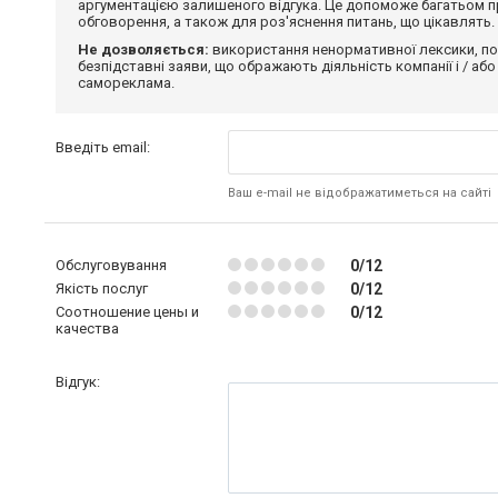
аргументацією залишеного відгука. Це допоможе багатьом пр
обговорення, а також для роз'яснення питань, що цікавлять.
Не дозволяється:
використання ненормативної лексики, по
безпідставні заяви, що ображають діяльність компанії і / або
самореклама.
Введіть email:
Ваш e-mail не відображатиметься на сайті
Обслуговування
0/12
Якість послуг
0/12
Соотношение цены и
0/12
качества
Відгук: