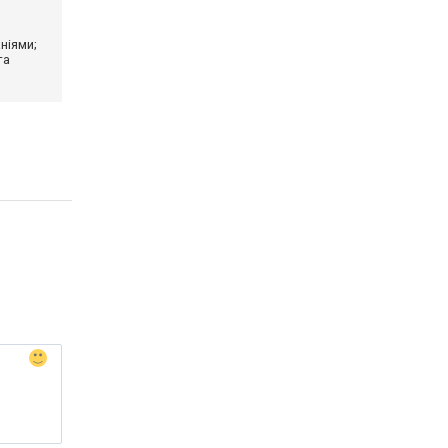
ніями;
та