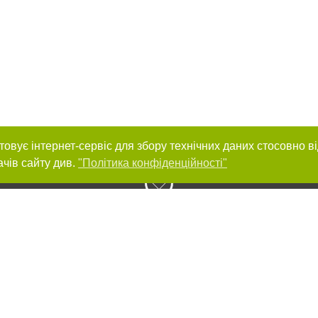
товує інтернет-сервіс для збору технічних даних стосовно в
ачів сайту див.
"Політика конфіденційності"
нас :
и
Автори проєкту
ування матеріалів без отримання попередньої згоди 056.ua за умови розміще
силання на 056.ua - Сайт міста Дніпра. Для інтернет-видань обов'язкове роз
шукових систем гіперпосилання на цитовані статті не нижче другого абзацу в