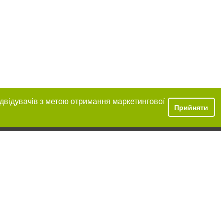
ідвідувачів з метою отримання маркетингової
Прийняти
ння в тексті
міщення прямого,
 тексті або в