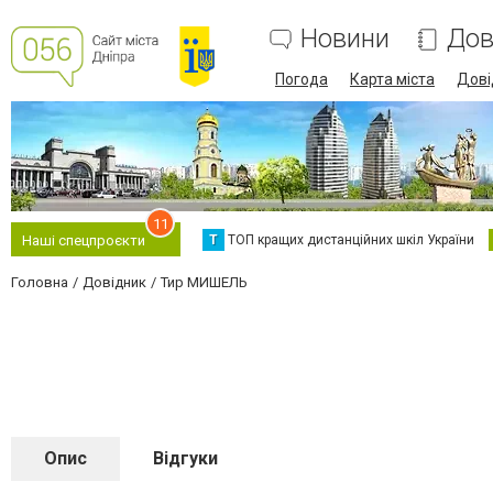
Новини
Дов
Погода
Карта міста
Дові
11
Т
ТОП кращих дистанційних шкіл України
Наші спецпроєкти
Головна
Довідник
Тир МИШЕЛЬ
Опис
Відгуки