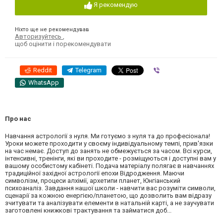
Я рекомендую
Ніхто ще не рекомендував
Авторизуйтесь
,
щоб оцінити і порекомендувати
Reddit
Telegram
Viber
WhatsApp
Про нас
Навчання астрології з нуля. Ми готуємо з нуля та до професіонала!
Уроки можете проходити у своєму індивідуальному темпі, прив'язки
на час немає. Доступ до занять не обмежується за часом. Всі курси,
інтенсивні, тренінги, які ви проходите - розміщуються і доступні вам у
вашому особистому кабінеті. Подача матеріалу полягає в навчаннях
традиційної західної астрології епохи Відродження. Маючи
символізм, процеси алхімії, архетипи планет, Юнгіанський
психоаналіз. Завдання нашої школи - навчити вас розуміти символи,
сценарії за кожною енергією/планетою, що дозволить вам відразу
зчитувати та аналізувати елементи в натальній карті, а не заучувати
заготовлені книжкові трактування та займатися доб...