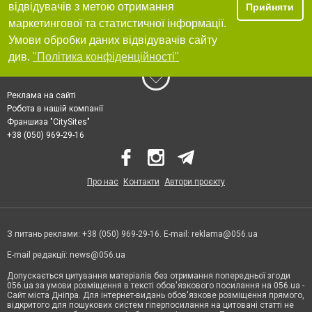
відвідувачів з метою отримання
Прийняти
маркетингової та статистичної інформації.
Умови обробки даних відвідувачів сайту
див.
"Політика конфіденційності"
Реклама на сайті
Робота в нашій компанії
Франшиза "CitySites"
+38 (050) 969-29-16
Про нас
Контакти
Автори проєкту
З питань реклами: +38 (050) 969-29-16. E-mail:
reklama@056.ua
E-mail редакції:
news@056.ua
Допускається цитування матеріалів без отримання попередньої згоди
056.ua за умови розміщення в тексті обов'язкового посилання на 056.ua -
Сайт міста Дніпра. Для інтернет-видань обов'язкове розміщення прямого,
відкритого для пошукових систем гіперпосилання на цитовані статті не