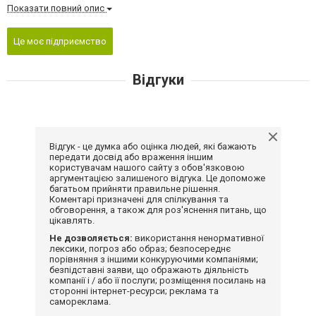
Показати повний опис
Це моє підприємство
Відгуки
Відгук - це думка або оцінка людей, які бажають
передати досвід або враження іншим
користувачам нашого сайту з обов'язковою
аргументацією залишеного відгука. Це допоможе
багатьом прийняти правильне рішення.
Коментарі призначені для спілкування та
обговорення, а також для роз'яснення питань, що
цікавлять.
Не дозволяється:
використання ненормативної
лексики, погроз або образ; безпосереднє
порівняння з іншими конкуруючими компаніями;
безпідставні заяви, що ображають діяльність
компанії і / або її послуги; розміщення посилань на
сторонні інтернет-ресурси; реклама та
самореклама.