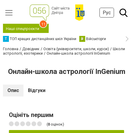
Рус
11
Наші спецпроєкти
Т
ТОП кращих дистанційних шкіл України
В
Військторги
Головна
Довідник
Освіта (університети, школи, курси)
Школи
астрології, езотерики
Онлайн-школа астрології InGenium
Онлайн-школа астрології InGenium
Опис
Відгуки
Оцініть першим
(
0
оцінок)