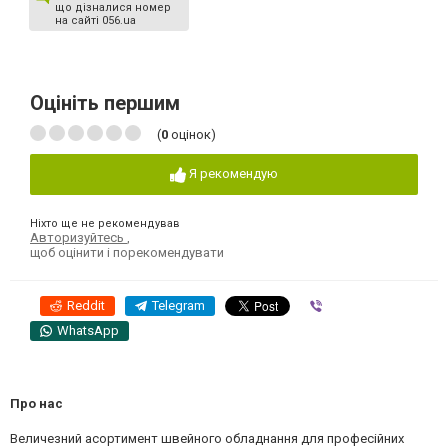
що дізналися номер
на сайті 056.ua
Оцініть першим
(
0
оцінок)
Я рекомендую
Ніхто ще не рекомендував
Авторизуйтесь
,
щоб оцінити і порекомендувати
Reddit
Telegram
Viber
WhatsApp
Про нас
Величезний асортимент швейного обладнання для професійних