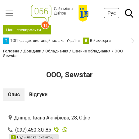
Рус
11
Наші спецпроєкти
Т
ТОП кращих дистанційних шкіл України
В
Військторги
Головна
Довідник
Обладнання
Швейне обладнання
OOO,
Sewstar
OOO, Sewstar
Опис
Відгуки
Дніпро, Івана Акінфієва, 28, Офіс
(097) 450-30-85
Будь ласка, скажіть,