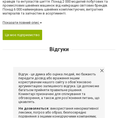
кравців та ентузіастів шиття. Понад 2 000 моделей побутових та
промислових швейних машинок від найкращих світових брендів.
Понад 6 000 найменувань швейних комплектуючих, витратних
матеріалів та запчастин в асортименті.
Показати повний опис
Це моє підприємство
Відгуки
Відгук - це думка або оцінка людей, які бажають
передати досвід або враження іншим
користувачам нашого сайту з обов'язковою
аргументацією залишеного відгука. Це допоможе
багатьом прийняти правильне рішення.
Коментарі призначені для спілкування та
обговорення, а також для роз'яснення питань, що
цікавлять.
Не дозволяється:
використання ненормативної
лексики, погроз або образ; безпосереднє
порівняння з іншими конкуруючими компаніями;