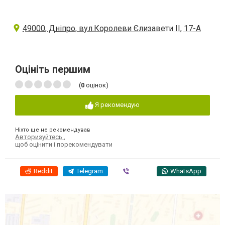
49000, Дніпро, вул.Королеви Єлизавети ІІ, 17-А
Оцініть першим
(
0
оцінок)
Я рекомендую
Ніхто ще не рекомендував
Авторизуйтесь
,
щоб оцінити і порекомендувати
Reddit
Telegram
Viber
WhatsApp