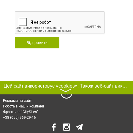
Відправити
Цей сайт використовує «cookies». Також веб-сайт використовує інтернет-сервіс для збору технічних даних стосовно відвідувачів з метою отримання маркетингової та статистичної інформації. Умови обробки даних відвідувачів сайту див.
〉
Реклама на сайті
Робота в нашій компанії
Франшиза "CitySites"
+38 (050) 969-29-16