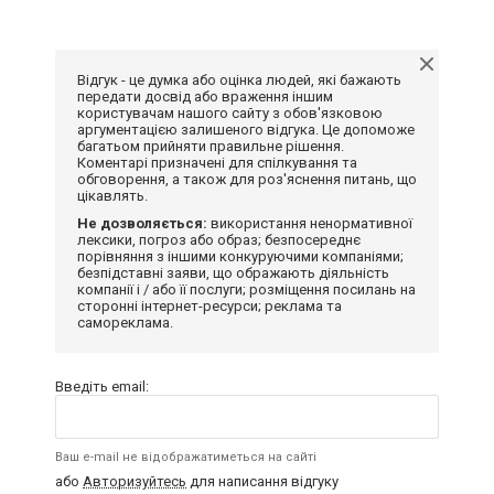
Відгук - це думка або оцінка людей, які бажають
передати досвід або враження іншим
користувачам нашого сайту з обов'язковою
аргументацією залишеного відгука. Це допоможе
багатьом прийняти правильне рішення.
Коментарі призначені для спілкування та
обговорення, а також для роз'яснення питань, що
цікавлять.
Не дозволяється:
використання ненормативної
лексики, погроз або образ; безпосереднє
порівняння з іншими конкуруючими компаніями;
безпідставні заяви, що ображають діяльність
компанії і / або її послуги; розміщення посилань на
сторонні інтернет-ресурси; реклама та
самореклама.
Введіть email:
Ваш e-mail не відображатиметься на сайті
або
Авторизуйтесь
для написання відгуку