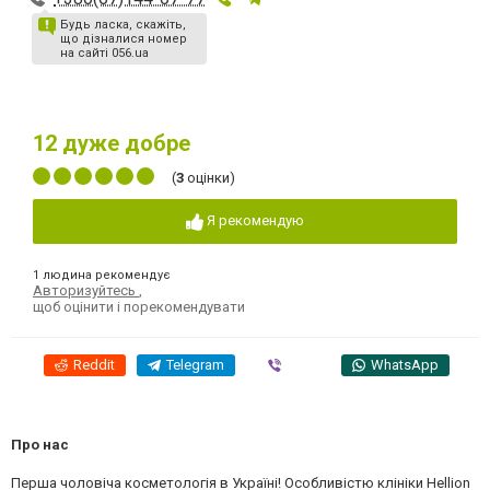
Будь ласка, скажіть,
що дізналися номер
на сайті 056.ua
12
дуже добре
(
3
оцінки)
Я рекомендую
1 людина рекомендує
Авторизуйтесь
,
щоб оцінити і порекомендувати
Reddit
Telegram
Viber
WhatsApp
Про нас
Перша чоловіча косметологія в Україні! Особливістю клініки Hellion