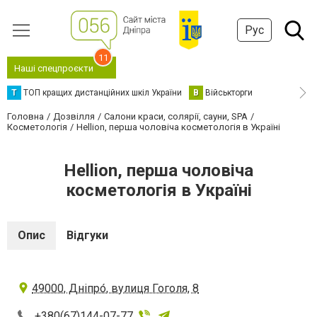
Рус
11
Наші спецпроєкти
Т
ТОП кращих дистанційних шкіл України
В
Військторги
Головна
Дозвілля
Салони краси, солярії, сауни, SPA
Косметологія
Hellion, перша чоловіча косметологія в Україні
Hellion, перша чоловіча
косметологія в Україні
Опис
Відгуки
49000, Дніпро́, вулиця Гоголя, 8
+380(67)144-07-77