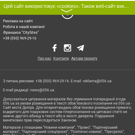
Цей сайт використовує «cookies». Також веб-сайт використовує інтернет-сервіс для збору технічних даних стосовно відвідувачів з метою отримання маркетингової та статистичної інформації. Умови обробки даних відвідувачів сайту див.
〉
Реклама на сайті
Робота в нашій компанії
Франшиза "CitySites"
+38 (050) 969-29-16
Про нас
Контакти
Автори проєкту
З питань реклами: +38 (050) 969-29-16. E-mail:
reklama@056.ua
E-mail редакції:
news@056.ua
Допускається цитування матеріалів без отримання попередньої згоди
056.ua за умови розміщення в тексті обов'язкового посилання на 056.ua -
Сайт міста Дніпра. Для інтернет-видань обов'язкове розміщення прямого,
відкритого для пошукових систем гіперпосилання на цитовані статті не
нижче другого абзацу в тексті або в якості джерела. Порушення
виняткових прав переслідується Законом.
Матеріали з плашками "Новини компаній", "Промо", "Партнерський
матеріал", "Партнерський спецпроєкт", "Політичні новини", "Пресреліз",