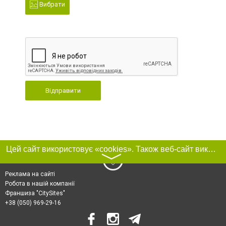
Вибрати
Відправити
Цей сайт використовує «cookies». Також веб-сайт використовує інтернет-сервіс для збору технічних даних стосовно відвідувачів з метою отримання маркетингової та статистичної інформації. Умови обробки даних відвідувачів сайту див.
〉
Реклама на сайті
Робота в нашій компанії
Франшиза "CitySites"
+38 (050) 969-29-16