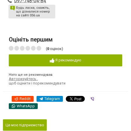
097-748-04-84
Будь ласка, скажіть,
що дізналися номер
на сайті 056.ua
Оцініть першим
(
0
оцінок)
Я рекомендую
Ніхто ще не рекомендував
Авторизуйтесь
,
щоб оцінити і порекомендувати
Reddit
Telegram
Viber
WhatsApp
Це моє підприємство