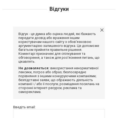
Відгуки
Відгук - це думка або оцінка людей, які бажають
передати досвід або враження іншим
користувачам нашого сайту з обов'язковою
аргументацією залишеного відгука. Це допоможе
багатьом прийняти правильне рішення.
Коментарі призначені для спілкування та
обговорення, а також для роз'яснення питань, що
цікавлять.
Не дозволяється:
використання ненормативної
лексики, погроз або образ; безпосереднє
порівняння з іншими конкуруючими компаніями;
безпідставні заяви, що ображають діяльність
компанії і / або її послуги; розміщення посилань на
сторонні інтернет-ресурси; реклама та
самореклама.
Введіть email: