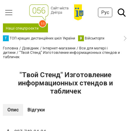
Рус
11
Наші спецпроєкти
Т
ТОП кращих дистанційних шкіл України
В
Військторги
Головна
Довідник
Інтернет-магазини
Все для матері і
дитини
"Твой Стенд" Изготовление информационных стендов и
табличек
"Твой Стенд" Изготовление
информационных стендов и
табличек
Опис
Відгуки