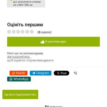
що дізналися номер
на сайті 056.ua
Оцініть першим
(
0
оцінок)
Я рекомендую
Ніхто ще не рекомендував
Авторизуйтесь
,
щоб оцінити і порекомендувати
Reddit
Telegram
Viber
WhatsApp
Це моє підприємство