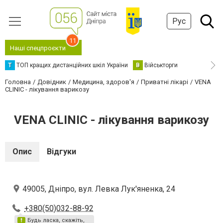
Рус
11
Наші спецпроєкти
Т
ТОП кращих дистанційних шкіл України
В
Військторги
Головна
Довідник
Медицина, здоров'я
Приватні лікарі
VENA
CLINIC - лікування варикозу
VENA CLINIC - лікування варикозу
Опис
Відгуки
49005, Дніпро, вул. Левка Лук'яненка, 24
+380(50)032-88-92
Будь ласка, скажіть,