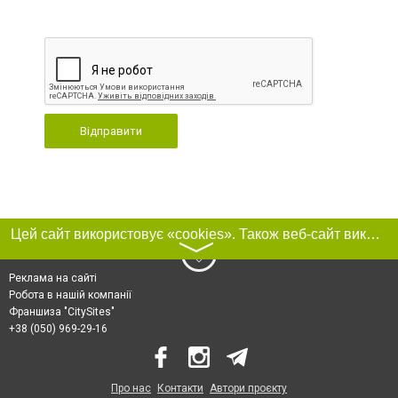
Відправити
Цей сайт використовує «cookies». Також веб-сайт використовує інтернет-сервіс для збору технічних даних стосовно відвідувачів з метою отримання маркетингової та статистичної інформації. Умови обробки даних відвідувачів сайту див.
〉
Реклама на сайті
Робота в нашій компанії
Франшиза "CitySites"
+38 (050) 969-29-16
Про нас
Контакти
Автори проєкту