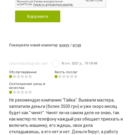
Відправити
Показувати новий коментар:
внизу
/
вгорі
chernoburka@ukr.net
8 січ. 2021 р., 19:18:48
Обслуговування
Якість послуг
Соотношение цены и
качества
Не рекомендую компанию "Гайка". Вызвали мастера,
заплатили деньги (более 3500 грн) и уже скоро месяц
будет как "чинят". Чинят ли на самом деле не знаю, так
как мастер по телефону каждый раз обещает приехать и
включить машинку, его ждешь, свои дела
откладываешь, а его нет и нет. Деньги берут, а работу