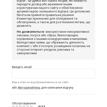
Відгук - це думка або оцінка людей, які бажають
передати досвід або враження іншим
користувачам нашого сайту з обов'язковою
аргументацією залишеного відгука. Це допоможе
багатьом прийняти правильне рішення.
Коментарі призначені для спілкування та
обговорення, а також для роз'яснення питань, що
цікавлять.
Не дозволяється:
використання ненормативної
лексики, погроз або образ; безпосереднє
порівняння з іншими конкуруючими компаніями;
безпідставні заяви, що ображають діяльність
компанії і / або її послуги; розміщення посилань на
сторонні інтернет-ресурси; реклама та
самореклама.
Введіть email:
Ваш e-mail не відображатиметься на сайті
або
Авторизуйтесь
для написання відгуку
Обслуговування