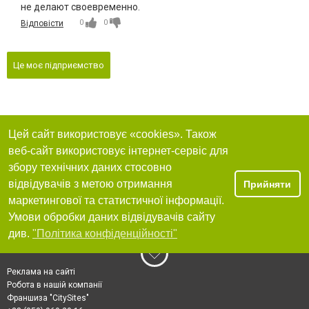
не делают своевременно.
0
0
Відповісти
Це моє підприємство
Цей сайт використовує «cookies». Також
веб-сайт використовує інтернет-сервіс для
збору технічних даних стосовно
відвідувачів з метою отримання
Прийняти
маркетингової та статистичної інформації.
Умови обробки даних відвідувачів сайту
див.
"Політика конфіденційності"
Реклама на сайті
Робота в нашій компанії
Франшиза "CitySites"