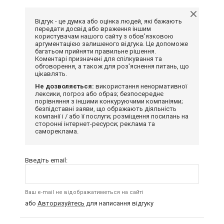
Відгук - це думка або оцінка людей, які бажають
передати досвід або враження іншим
користувачам нашого сайту з обов'язковою
аргументацією залишеного відгука. Це допоможе
багатьом прийняти правильне рішення.
Коментарі призначені для спілкування та
обговорення, а також для роз'яснення питань, що
цікавлять.
Не дозволяється:
використання ненормативної
лексики, погроз або образ; безпосереднє
порівняння з іншими конкуруючими компаніями;
безпідставні заяви, що ображають діяльність
компанії і / або її послуги; розміщення посилань на
сторонні інтернет-ресурси; реклама та
самореклама.
Введіть email:
Ваш e-mail не відображатиметься на сайті
або
Авторизуйтесь
для написання відгуку