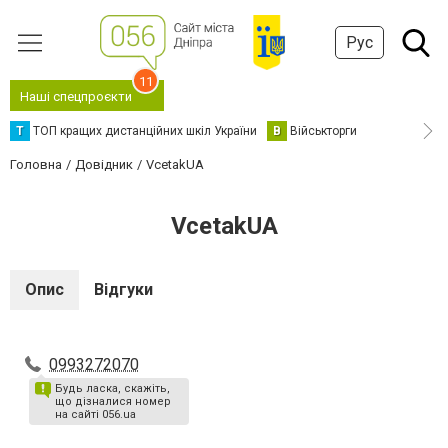
Рус
11
Наші спецпроєкти
Т
ТОП кращих дистанційних шкіл України
В
Військторги
Головна
Довідник
VcetakUA
VcetakUA
Опис
Відгуки
0993272070
Будь ласка, скажіть,
що дізналися номер
на сайті 056.ua