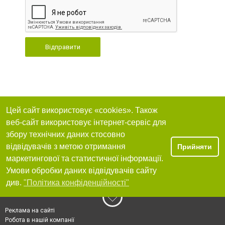
Відправити
Цей сайт використовує «cookies». Також
веб-сайт використовує інтернет-сервіс для
збору технічних даних стосовно
відвідувачів з метою отримання
Прийняти
маркетингової та статистичної інформації.
Умови обробки даних відвідувачів сайту
див.
"Політика конфіденційності"
Реклама на сайті
Робота в нашій компанії