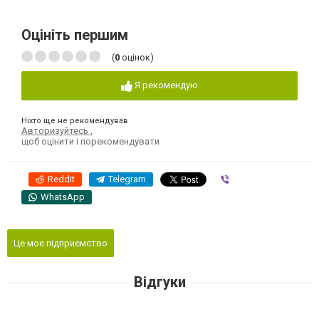
Оцініть першим
(
0
оцінок)
Я рекомендую
Ніхто ще не рекомендував
Авторизуйтесь
,
щоб оцінити і порекомендувати
Reddit
Telegram
Viber
WhatsApp
Це моє підприємство
Відгуки