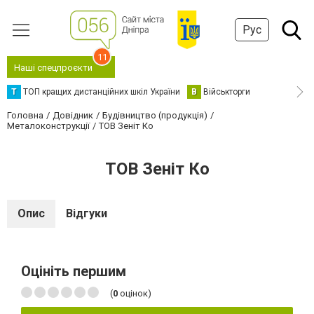
Рус
11
Наші спецпроєкти
Т
ТОП кращих дистанційних шкіл України
В
Військторги
Головна
Довідник
Будівництво (продукція)
Металоконструкції
ТОВ Зеніт Ко
ТОВ Зеніт Ко
Опис
Відгуки
Оцініть першим
(
0
оцінок)