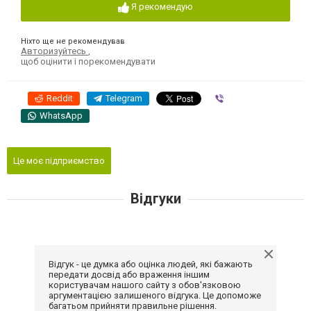
Я рекомендую
Ніхто ще не рекомендував
Авторизуйтесь
,
щоб оцінити і порекомендувати
Reddit
Telegram
Viber
WhatsApp
Це моє підприємство
Відгуки
Відгук - це думка або оцінка людей, які бажають
передати досвід або враження іншим
користувачам нашого сайту з обов'язковою
аргументацією залишеного відгука. Це допоможе
багатьом прийняти правильне рішення.