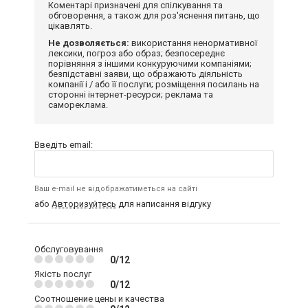
Коментарі призначені для спілкування та
обговорення, а також для роз'яснення питань, що
цікавлять.
Не дозволяється:
використання ненормативної
лексики, погроз або образ; безпосереднє
порівняння з іншими конкуруючими компаніями;
безпідставні заяви, що ображають діяльність
компанії і / або її послуги; розміщення посилань на
сторонні інтернет-ресурси; реклама та
самореклама.
Введіть email:
Ваш e-mail не відображатиметься на сайті
або
Авторизуйтесь
для написання відгуку
Обслуговування
0/12
Якість послуг
0/12
Соотношение цены и качества