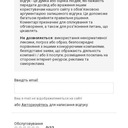
Відгук - це думка або оцінка людей, які бажають
передати досвід або враження іншим
користувачам нашого сайту з обов'язковою
аргументацією залишеного відгука. Це допоможе
багатьом прийняти правильне рішення.
Коментарі призначені для спілкування та
обговорення, а також для роз'яснення питань, що
цікавлять.
Не дозволяється:
використання ненормативної
лексики, погроз або образ; безпосереднє
порівняння з іншими конкуруючими компаніями;
безпідставні заяви, що ображають діяльність
компанії і / або її послуги; розміщення посилань на
сторонні інтернет-ресурси; реклама та
самореклама.
Введіть email:
Ваш e-mail не відображатиметься на сайті
або
Авторизуйтесь
для написання відгуку
Обслуговування