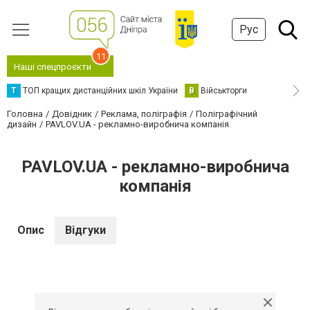
Рус
11
Наші спецпроєкти
Т
ТОП кращих дистанційних шкіл України
В
Військторги
Головна
Довідник
Реклама, поліграфія
Поліграфічний
дизайн
PAVLOV.UA - рекламно-виробнича компанія
PAVLOV.UA - рекламно-виробнича
компанія
Опис
Відгуки