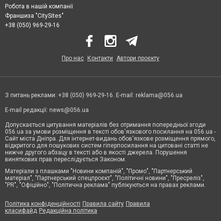
Робота в нашій компанії
Франшиза "CitySites"
+38 (050) 969-29-16
Про нас
Контакти
Автори проєкту
З питань реклами: +38 (050) 969-29-16. E-mail:
reklama@056.ua
E-mail редакції:
news@056.ua
Допускається цитування матеріалів без отримання попередньої згоди
056.ua за умови розміщення в тексті обов'язкового посилання на 056.ua -
Сайт міста Дніпра. Для інтернет-видань обов'язкове розміщення прямого,
відкритого для пошукових систем гіперпосилання на цитовані статті не
нижче другого абзацу в тексті або в якості джерела. Порушення
виняткових прав переслідується Законом.
Матеріали з плашками "Новини компаній", "Промо", "Партнерський
матеріал", "Партнерський спецпроєкт", "Політичні новини", "Пресреліз",
"PR", "Офіційно", "Політична реклама" публікуються на правах реклами.
Політика конфіденційності
Правила сайту
Правила
класифайд
Редакційна політика