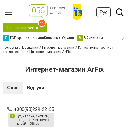
Рус
11
Наші спецпроєкти
Т
ТОП кращих дистанційних шкіл України
В
Військторги
Головна
Довідник
Інтернет-магазини
Кліматична техніка і
теплотехніка
Интернет-магазин ArFix
Интернет-магазин ArFix
Опис
Відгуки
+380(98)229-22-55
Будь ласка, скажіть,
що дізналися номер
на сайті 056.ua