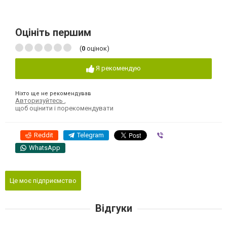
Оцініть першим
(
0
оцінок)
Я рекомендую
Ніхто ще не рекомендував
Авторизуйтесь
,
щоб оцінити і порекомендувати
Reddit
Telegram
Viber
WhatsApp
Це моє підприємство
Відгуки