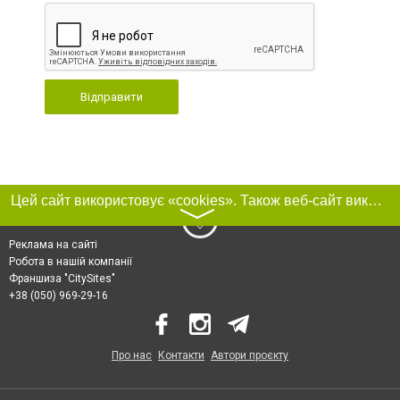
Відправити
Цей сайт використовує «cookies». Також веб-сайт використовує інтернет-сервіс для збору технічних даних стосовно відвідувачів з метою отримання маркетингової та статистичної інформації. Умови обробки даних відвідувачів сайту див.
〉
Реклама на сайті
Робота в нашій компанії
Франшиза "CitySites"
+38 (050) 969-29-16
Про нас
Контакти
Автори проєкту