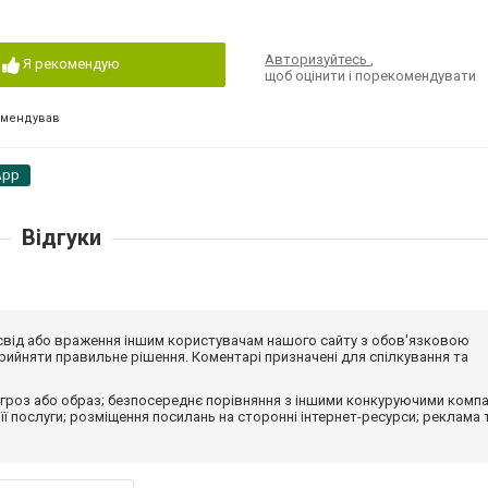
Авторизуйтесь
,
Я рекомендую
щоб оцінити і порекомендувати
омендував
App
Відгуки
досвід або враження іншим користувачам нашого сайту з обов'язковою
ийняти правильне рішення. Коментарі призначені для спілкування та
гроз або образ; безпосереднє порівняння з іншими конкуруючими компа
 її послуги; розміщення посилань на сторонні інтернет-ресурси; реклама 