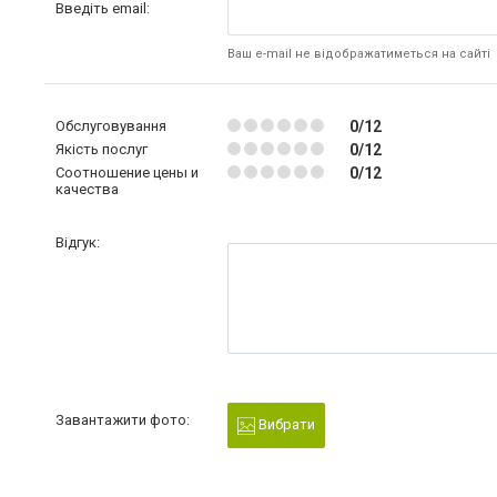
Введіть email:
Ваш e-mail не відображатиметься на сайті
Обслуговування
0/12
Якість послуг
0/12
Соотношение цены и
0/12
качества
Відгук:
Завантажити фото:
Вибрати