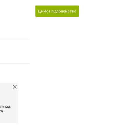
Це моє підприємство
ніями;
та