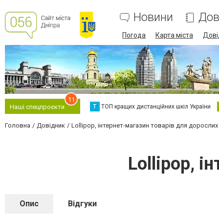
Новини
Дов
Погода
Карта міста
Дові
11
Т
ТОП кращих дистанційних шкіл України
Наші спецпроєкти
Головна
Довідник
Lollipop, інтернет-магазин товарів для дорослих
Lollipop, 
Опис
Відгуки