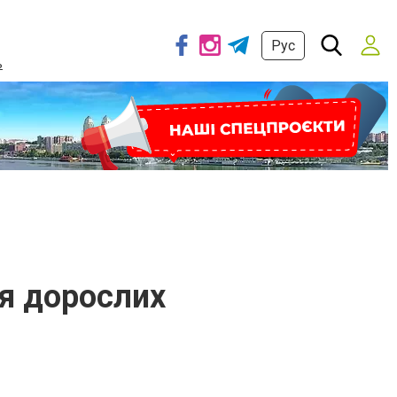
Рус
ь
ля дорослих