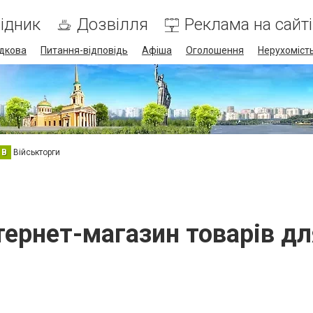
ідник
Дозвілля
Реклама на сайті
дкова
Питання-відповідь
Афіша
Оголошення
Нерухоміст
В
Військторги
інтернет-магазин товарів д