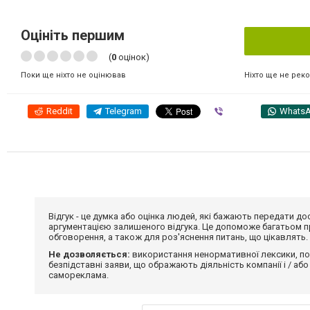
Оцініть першим
(
0
оцінок)
Ніхто ще не рек
Поки ще ніхто не оцінював
Reddit
Telegram
Viber
Whats
Відгук - це думка або оцінка людей, які бажають передати 
аргументацією залишеного відгука. Це допоможе багатьом пр
обговорення, а також для роз'яснення питань, що цікавлять.
Не дозволяється:
використання ненормативної лексики, по
безпідставні заяви, що ображають діяльність компанії і / або
самореклама.