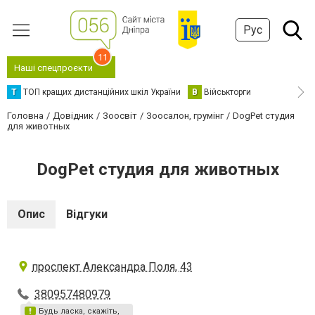
Рус
11
Наші спецпроєкти
Т
ТОП кращих дистанційних шкіл України
В
Військторги
Головна
Довідник
Зоосвіт
Зоосалон, грумінг
DogPet студия
для животных
DogPet студия для животных
Опис
Відгуки
проспект Александра Поля, 43
380957480979
Будь ласка, скажіть,