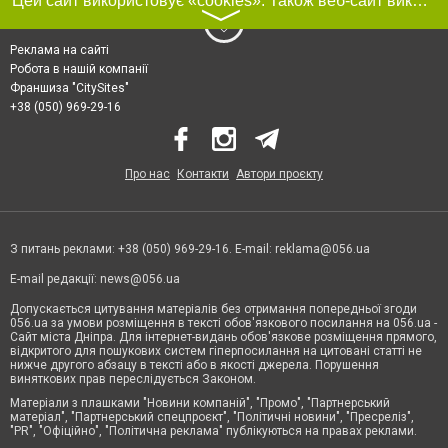
Цей сайт використовує «cookies». Також веб-сайт використовує інтернет-сервіс для збору технічних даних стосовно відвідувачів з метою отримання маркетингової та статистичної інформації. Умови обробки даних відвідувачів сайту див.
〉
Реклама на сайті
Робота в нашій компанії
Франшиза "CitySites"
+38 (050) 969-29-16
Про нас
Контакти
Автори проєкту
З питань реклами: +38 (050) 969-29-16. E-mail:
reklama@056.ua
E-mail редакції:
news@056.ua
Допускається цитування матеріалів без отримання попередньої згоди
056.ua за умови розміщення в тексті обов'язкового посилання на 056.ua -
Сайт міста Дніпра. Для інтернет-видань обов'язкове розміщення прямого,
відкритого для пошукових систем гіперпосилання на цитовані статті не
нижче другого абзацу в тексті або в якості джерела. Порушення
виняткових прав переслідується Законом.
Матеріали з плашками "Новини компаній", "Промо", "Партнерський
матеріал", "Партнерський спецпроєкт", "Політичні новини", "Пресреліз",
"PR", "Офіційно", "Політична реклама" публікуються на правах реклами.