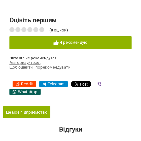
Оцініть першим
(
0
оцінок)
Я рекомендую
Ніхто ще не рекомендував
Авторизуйтесь
,
щоб оцінити і порекомендувати
Reddit
Telegram
Viber
WhatsApp
Це моє підприємство
Відгуки