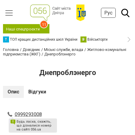
Рус
11
Наші спецпроєкти
Т
ТОП кращих дистанційних шкіл України
В
Військторги
Головна
Довідник
Міські служби, влада
Житлово-комунальні
підприємства (ЖКГ)
Днепроблэнерго
Днепроблэнерго
Опис
Відгуки
0999293008
Будь ласка, скажіть,
що дізналися номер
на сайті 056.ua