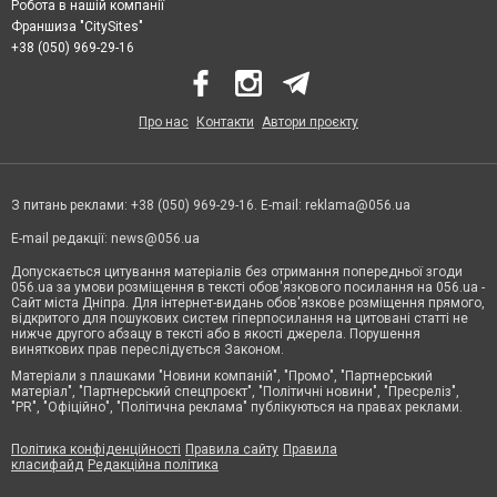
Робота в нашій компанії
Франшиза "CitySites"
+38 (050) 969-29-16
Про нас
Контакти
Автори проєкту
З питань реклами: +38 (050) 969-29-16. E-mail:
reklama@056.ua
E-mail редакції:
news@056.ua
Допускається цитування матеріалів без отримання попередньої згоди
056.ua за умови розміщення в тексті обов'язкового посилання на 056.ua -
Сайт міста Дніпра. Для інтернет-видань обов'язкове розміщення прямого,
відкритого для пошукових систем гіперпосилання на цитовані статті не
нижче другого абзацу в тексті або в якості джерела. Порушення
виняткових прав переслідується Законом.
Матеріали з плашками "Новини компаній", "Промо", "Партнерський
матеріал", "Партнерський спецпроєкт", "Політичні новини", "Пресреліз",
"PR", "Офіційно", "Політична реклама" публікуються на правах реклами.
Політика конфіденційності
Правила сайту
Правила
класифайд
Редакційна політика