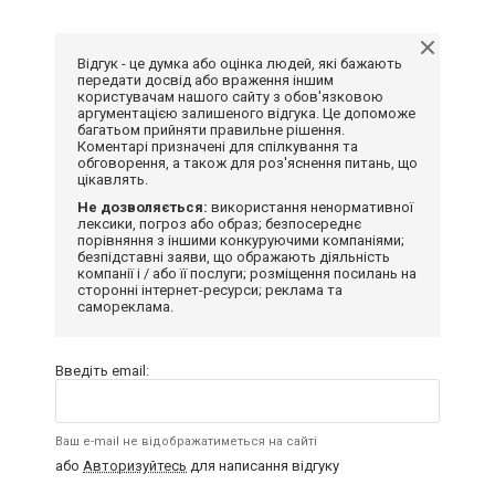
Відгук - це думка або оцінка людей, які бажають
передати досвід або враження іншим
користувачам нашого сайту з обов'язковою
аргументацією залишеного відгука. Це допоможе
багатьом прийняти правильне рішення.
Коментарі призначені для спілкування та
обговорення, а також для роз'яснення питань, що
цікавлять.
Не дозволяється:
використання ненормативної
лексики, погроз або образ; безпосереднє
порівняння з іншими конкуруючими компаніями;
безпідставні заяви, що ображають діяльність
компанії і / або її послуги; розміщення посилань на
сторонні інтернет-ресурси; реклама та
самореклама.
Введіть email:
Ваш e-mail не відображатиметься на сайті
або
Авторизуйтесь
для написання відгуку