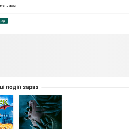
омендував
App
ші подіїї зараз