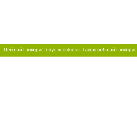
Реклама на сайті
Приєднуйтесь до 
Робота в нашій компанії
Франшиза "CitySites"
Про нас
Контакт
+38 (050) 969-29-16