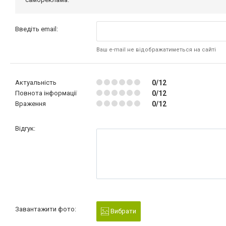
Введіть email:
Ваш e-mail не відображатиметься на сайті
Актуальність
0/12
Повнота інформації
0/12
Враження
0/12
Відгук:
Завантажити фото:
Вибрати