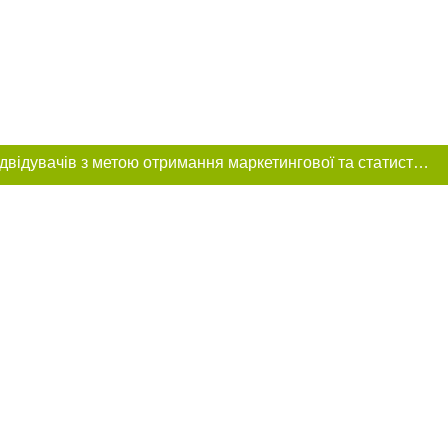
Цей сайт використовує «cookies». Також веб-сайт використовує інтернет-сервіс для збору технічних даних стосовно відвідувачів з метою отримання маркетингової та статистичної інформації. Умови обробки даних відвідувачів сайту див.