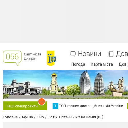
Новини
Дов
Погода
Карта міста
Дові
11
Т
ТОП кращих дистанційних шкіл України
Наші спецпроєкти
Головна
Афіша
Кіно
Потік. Останній кіт на Землі (0+)