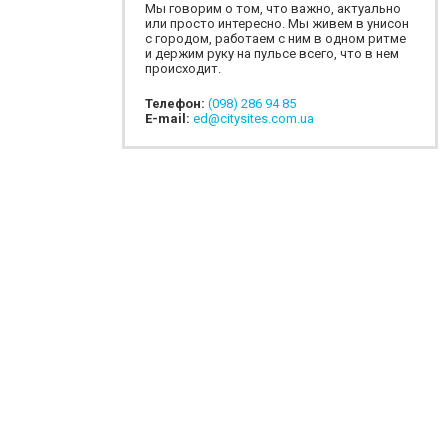
Мы говорим о том, что важно, актуально
или просто интересно. Мы живем в унисон
с городом, работаем с ним в одном ритме
и держим руку на пульсе всего, что в нем
происходит.
Телефон:
(098) 286 94 85
E-mail:
ed@citysites.com.ua