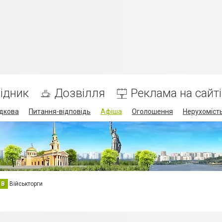
ідник
Дозвілля
Реклама на сайті
дкова
Питання-відповідь
Афіша
Оголошення
Нерухоміст
В
Військторги