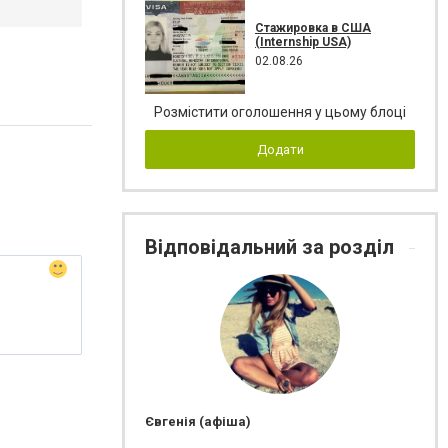
Стажировка в США
(Internship USA)
02.08.26
Розмістити оголошення у цьому блоці
Додати
Відповідальний за розділ
Євгенія (афіша)