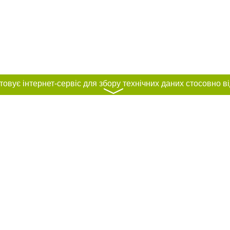
〉
нас :
и
Автори проєкту