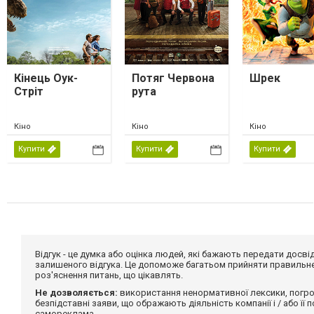
Кінець Оук-
Потяг Червона
Шрек
Стріт
рута
Кіно
Кіно
Кіно
Купити
Купити
Купити
Відгук - це думка або оцінка людей, які бажають передати дос
залишеного відгука. Це допоможе багатьом прийняти правильне 
роз'яснення питань, що цікавлять.
Не дозволяється:
використання ненормативної лексики, погро
безпідставні заяви, що ображають діяльність компанії і / або її
самореклама.