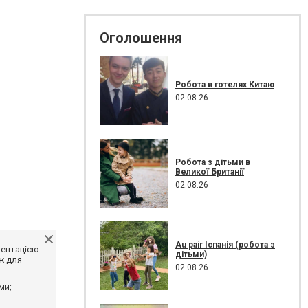
Оголошення
Робота в готелях Китаю
02.08.26
Робота з дітьми в
Великої Британії
02.08.26
Au pair Іспанія (робота з
ментацією
дітьми)
ж для
02.08.26
ми;