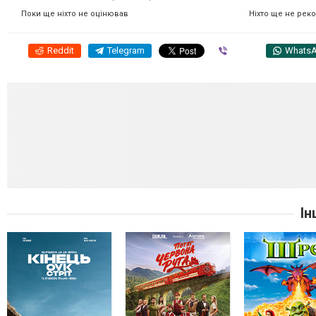
Ніхто ще не рек
Поки ще ніхто не оцінював
Reddit
Telegram
Viber
Whats
Ін