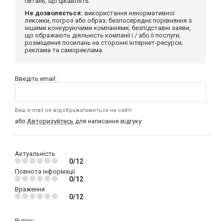
питань, що цікавлять.
Не дозволяється:
використання ненормативної
лексики, погроз або образ; безпосереднє порівняння з
іншими конкуруючими компаніями; безпідставні заяви,
що ображають діяльність компанії і / або її послуги;
розміщення посилань на сторонні інтернет-ресурси;
реклама та самореклама.
Введіть email:
Ваш e-mail не відображатиметься на сайті
або
Авторизуйтесь
для написання відгуку
Актуальність
0/12
Повнота інформації
0/12
Враження
0/12
Відгук: