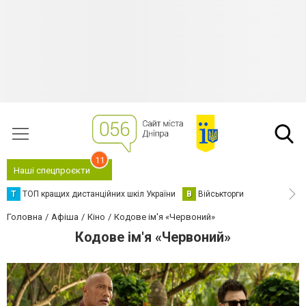
11
Наші спецпроєкти
Т
ТОП кращих дистанційних шкіл України
В
Військторги
Головна
Афіша
Кіно
Кодове ім'я «Червоний»
Кодове ім'я «Червоний»