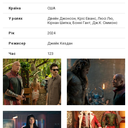
Країна
США
У ролях
Двейн Джонсон, Кріс Еванс, Люсі Лю,
Кірнан Шипка, Бонні Гант, Дж.К. Сіммонс
Рік
2024
Режисер
Джейк Кездан
Час
123