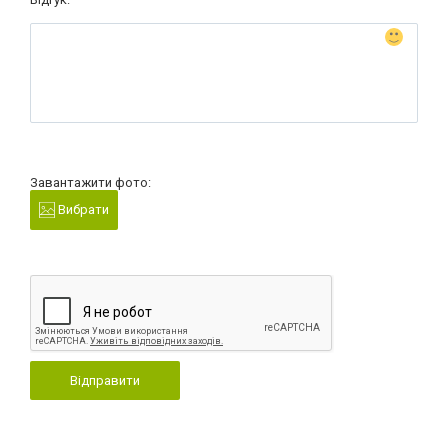
Завантажити фото:
Вибрати
Відправити