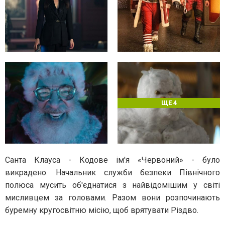
ЩЕ 4
Санта Клауса - Кодове ім'я «Червоний» - було
викрадено. Начальник служби безпеки Північного
полюса мусить об'єднатися з найвідомішим у світі
мисливцем за головами. Разом вони розпочинають
буремну кругосвітню місію, щоб врятувати Різдво.