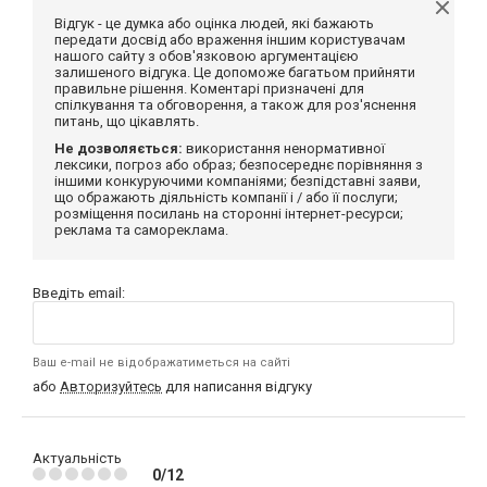
Відгук - це думка або оцінка людей, які бажають
передати досвід або враження іншим користувачам
нашого сайту з обов'язковою аргументацією
залишеного відгука. Це допоможе багатьом прийняти
правильне рішення. Коментарі призначені для
спілкування та обговорення, а також для роз'яснення
питань, що цікавлять.
Не дозволяється:
використання ненормативної
лексики, погроз або образ; безпосереднє порівняння з
іншими конкуруючими компаніями; безпідставні заяви,
що ображають діяльність компанії і / або її послуги;
розміщення посилань на сторонні інтернет-ресурси;
реклама та самореклама.
Введіть email:
Ваш e-mail не відображатиметься на сайті
або
Авторизуйтесь
для написання відгуку
Актуальність
0/12