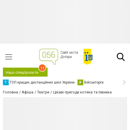
11
Наші спецпроєкти
Т
ТОП кращих дистанційних шкіл України
В
Військторги
Головна
Афіша
Театри
Цікаві пригоди котика та півника