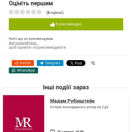
Оцініть першим
(
0
оцінок)
Я рекомендую
Ніхто ще не рекомендував
Авторизуйтесь
,
щоб оцінити і порекомендувати
Reddit
Telegram
Viber
WhatsApp
Інші подіїї зараз
Мадам Рубінштейн
Історія легендарного успіху на 2 дії
15 серпня, 16:00