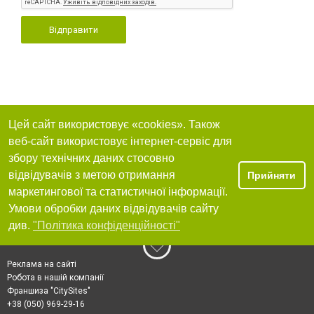
Відправити
Цей сайт використовує «cookies». Також
веб-сайт використовує інтернет-сервіс для
збору технічних даних стосовно
відвідувачів з метою отримання
Прийняти
маркетингової та статистичної інформації.
Умови обробки даних відвідувачів сайту
див.
"Політика конфіденційності"
Реклама на сайті
Робота в нашій компанії
Франшиза "CitySites"
+38 (050) 969-29-16