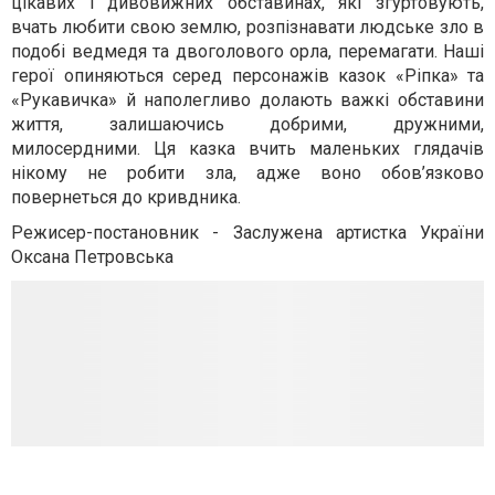
цікавих і дивовижних обставинах, які згуртовують,
вчать любити свою землю, розпізнавати людське зло в
подобі ведмедя та двоголового орла, перемагати. Наші
герої опиняються серед персонажів казок «Ріпка» та
«Рукавичка» й наполегливо долають важкі обставини
життя, залишаючись добрими, дружними,
милосердними. Ця казка вчить маленьких глядачів
нікому не робити зла, адже воно обов’язково
повернеться до кривдника.
Режисер-постановник - Заслужена артистка України
Оксана Петровська