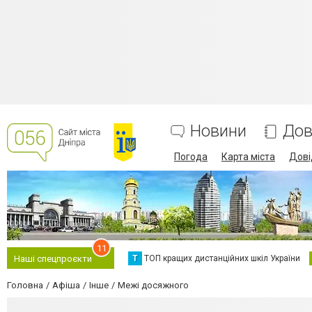
Новини
Дов
Погода
Карта міста
Дові
11
Т
ТОП кращих дистанційних шкіл України
Наші спецпроєкти
Головна
Афіша
Інше
Межі досяжного