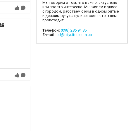
Мы говорим о том, что важно, актуально
или просто интересно. Мы живем в унисон
с городом, работаем с ним в одном ритме
и держим руку на пульсе всего, что в нем
происходит.
ах
Телефон:
(098) 286 94 85
E-mail:
ed@citysites.com.ua