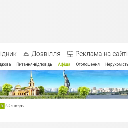
ідник
Дозвілля
Реклама на сайті
дкова
Питання-відповідь
Афіша
Оголошення
Нерухоміст
В
Військторги