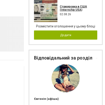
Стажировка в США
(Internship USA)
02.08.26
Розмістити оголошення у цьому блоці
Додати
Відповідальний за розділ
Євгенія (афіша)