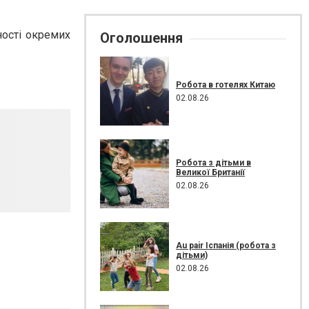
ності окремих
Оголошення
Робота в готелях Китаю
02.08.26
Робота з дітьми в
Великої Британії
02.08.26
Au pair Іспанія (робота з
дітьми)
02.08.26