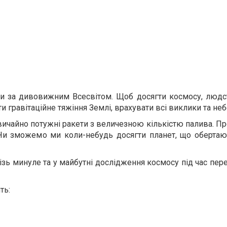
ати за дивовижним Всесвітом. Щоб досягти космосу, люд
и гравітаційне тяжіння Землі, врахувати всі виклики та не
ичайно потужні ракети з величезною кількістю палива. Пр
 Чи зможемо ми коли-небудь досягти планет, що обертаю
різь минуле та у майбутні дослідження космосу під час пер
ть: