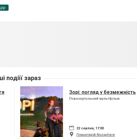
App
ші подіїї зараз
тя
Зорі: погляд у безмежність
Повнокупольний мультфільм
22 серпня, 17:00
Планетарій Noosphere