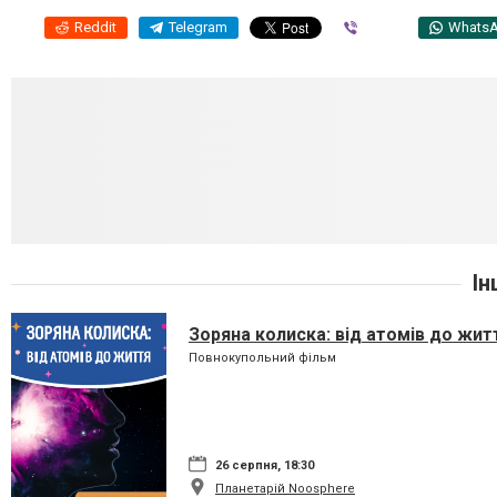
Reddit
Telegram
Viber
Whats
Ін
Зоряна колиска: від атомів до жит
Повнокупольний фільм
26 серпня, 18:30
Планетарій Noosphere