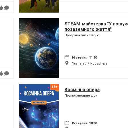
STEAM-майстерка "У пошук
позаземного життя"
Програма планетарію
16 серпня, 11:30
Планетарій Noosphere
Космічна опера
Повнокупольне шоу
15 серпня, 18:30