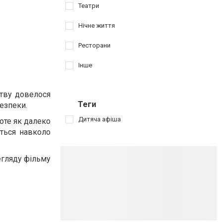
Театри
Нічне життя
Ресторани
Інше
ству довелося
Теги
безпеки.
Дитяча афіша
оте як далеко
ться навколо
егляду фільму