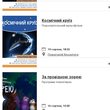
Космічний круїз
Повнокупольний мультфільм
19 серпня, 18:30
Планетарій Noosphere
За провідною зорею
Програма планетарію
16 серпня, 10:00