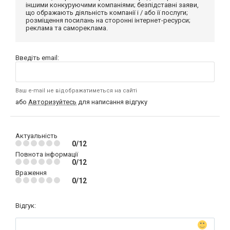
іншими конкуруючими компаніями; безпідставні заяви,
що ображають діяльність компанії і / або її послуги;
розміщення посилань на сторонні інтернет-ресурси;
реклама та самореклама.
Введіть email:
Ваш e-mail не відображатиметься на сайті
або
Авторизуйтесь
для написання відгуку
Актуальність
0/12
Повнота інформації
0/12
Враження
0/12
Відгук: