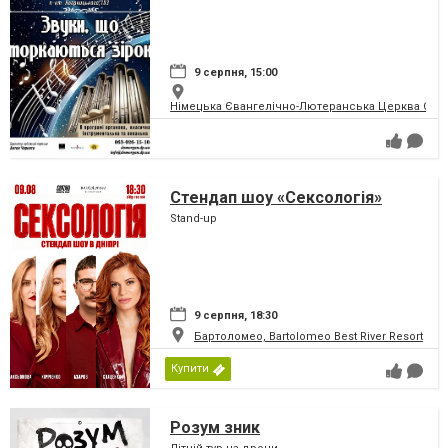
9 серпня, 15:00
Німецька Євангелічно-Лютеранська Церква Святої
Стендап шоу «Сексологія»
Stand-up
9 серпня, 18:30
Бартоломео, Bartolomeo Best River Resort
Купити
Розум зник