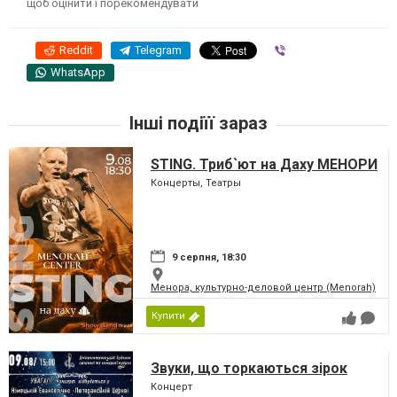
щоб оцінити і порекомендувати
Reddit
Telegram
Viber
WhatsApp
Інші подіїї зараз
STING. Триб`ют на Даху МЕНОРИ
Концерты, Театры
9 серпня, 18:30
Менора, культурно-деловой центр (Menorah)
Купити
Звуки, що торкаються зірок
Концерт