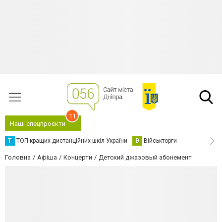
11
Наші спецпроєкти
Т
ТОП кращих дистанційних шкіл України
В
Військторги
Головна
Афіша
Концерти
Детский джазовый абонемент