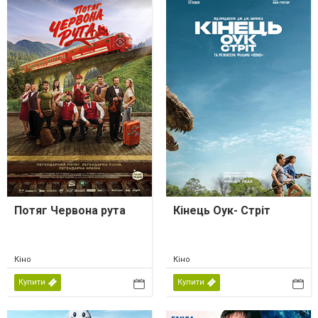
Потяг Червона рута
Кінець Оук- Стріт
Кіно
Кіно
Купити
Купити