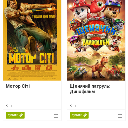
Мотор Сіті
Щенячий патруль:
Динофільм
Кіно
Кіно
Купити
Купити