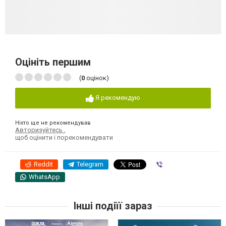
Оцініть першим
(
0
оцінок)
Я рекомендую
Ніхто ще не рекомендував
Авторизуйтесь
,
щоб оцінити і порекомендувати
Reddit
Telegram
Viber
WhatsApp
Інші подіїї зараз