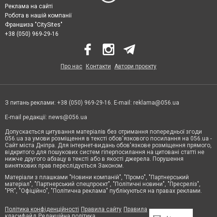
Реклама на сайті
Робота в нашій компанії
Франшиза "CitySites"
+38 (050) 969-29-16
Про нас
Контакти
Автори проєкту
З питань реклами: +38 (050) 969-29-16. E-mail:
reklama@056.ua
E-mail редакції:
news@056.ua
Допускається цитування матеріалів без отримання попередньої згоди
056.ua за умови розміщення в тексті обов'язкового посилання на 056.ua -
Сайт міста Дніпра. Для інтернет-видань обов'язкове розміщення прямого,
відкритого для пошукових систем гіперпосилання на цитовані статті не
нижче другого абзацу в тексті або в якості джерела. Порушення
виняткових прав переслідується Законом.
Матеріали з плашками "Новини компаній", "Промо", "Партнерський
матеріал", "Партнерський спецпроєкт", "Політичні новини", "Пресреліз",
"PR", "Офіційно", "Політична реклама" публікуються на правах реклами.
Політика конфіденційності
Правила сайту
Правила
класифайд
Редакційна політика