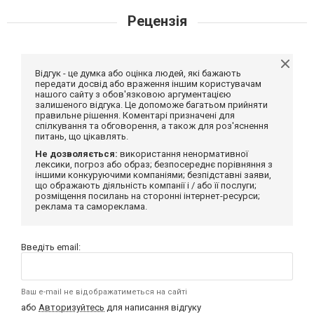
Рецензія
Відгук - це думка або оцінка людей, які бажають
передати досвід або враження іншим користувачам
нашого сайту з обов'язковою аргументацією
залишеного відгука. Це допоможе багатьом прийняти
правильне рішення. Коментарі призначені для
спілкування та обговорення, а також для роз'яснення
питань, що цікавлять.
Не дозволяється:
використання ненормативної
лексики, погроз або образ; безпосереднє порівняння з
іншими конкуруючими компаніями; безпідставні заяви,
що ображають діяльність компанії і / або її послуги;
розміщення посилань на сторонні інтернет-ресурси;
реклама та самореклама.
Введіть email:
Ваш e-mail не відображатиметься на сайті
або
Авторизуйтесь
для написання відгуку