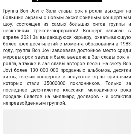
Группа Bon Jovi с Зала славы рок-н-ролла выходит на
большие экраны с новым эксклюзивным концертным
шоу, состоящее из самых больших хитов группы и
нескольких треков-сюрпризов! Концерт записан в
апреле 2021.За выдающуюся карьеру, охватывающую
более трех десятилетий с момента образования в 1983
году, группа Bon Jovi завоевала достойное место среди
мировых рок-звезд и была введена в Зал славы рок-н-
ролла, а также в зал славы авторов песен. На счету Bon
Jovi более 130 000 000 проданных альбомов, десятки
хитов, тысячи концертов в полусотне стран, зрителями
которых стали 35000000 поклонников. Только за
последнее десятилетие классики мелодичного рока
продали билетов на миллиард долларов - и остаются
непревзойденным группой.