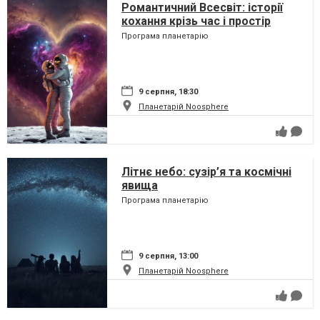
Романтичний Всесвіт: історії
кохання крізь час і простір
Програма планетарію
9 серпня, 18:30
Планетарій Noosphere
Літнє небо: сузір’я та космічні
явища
Програма планетарію
9 серпня, 13:00
Планетарій Noosphere