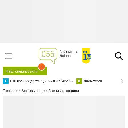
11
Наші спецпроєкти
Т
ТОП кращих дистанційних шкіл України
В
Військторги
Головна
Афіша
Інше
Свечи из вощины