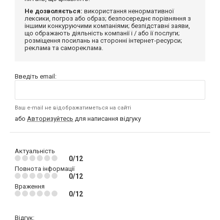
Не дозволяється:
використання ненормативної
лексики, погроз або образ; безпосереднє порівняння з
іншими конкуруючими компаніями; безпідставні заяви,
що ображають діяльність компанії і / або її послуги;
розміщення посилань на сторонні інтернет-ресурси;
реклама та самореклама.
Введіть email:
Ваш e-mail не відображатиметься на сайті
або
Авторизуйтесь
для написання відгуку
Актуальність
0/12
Повнота інформації
0/12
Враження
0/12
Відгук: