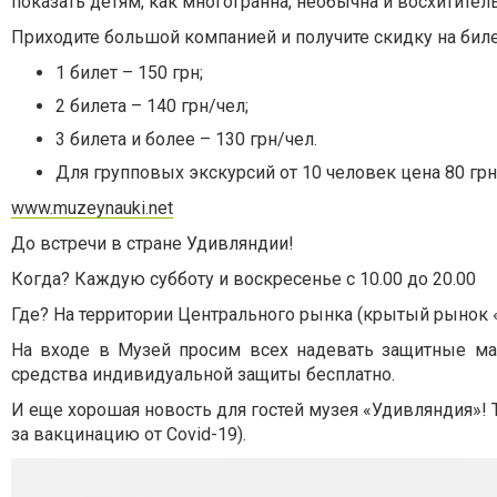
показать детям, как многогранна, необычна и восхититель
Приходите большой компанией и получите скидку на билет
1 билет – 150 грн;
2 билета – 140 грн/чел;
3 билета и более – 130 грн/чел.
Для групповых экскурсий от 10 человек цена 80 грн
www.muzeynauki.net
До встречи в стране Удивляндии!
Когда? Каждую субботу и воскресенье с 10.00 до 20.00
Где? На территории Центрального рынка (крытый рынок «
На входе в Музей просим всех надевать защитные ма
средства индивидуальной защиты бесплатно.⠀
И еще хорошая новость для гостей музея «Удивляндия»! 
за вакцинацию от Covid-19).