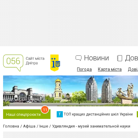
Новини
Дов
Погода
Карта міста
Дові
11
Т
ТОП кращих дистанційних шкіл України
Наші спецпроєкти
Головна
Афіша
Інше
Удивляндия - музей занимательной науки