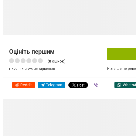
Оцініть першим
(
0
оцінок)
Ніхто ще не рек
Поки ще ніхто не оцінював
Reddit
Telegram
Viber
Whats