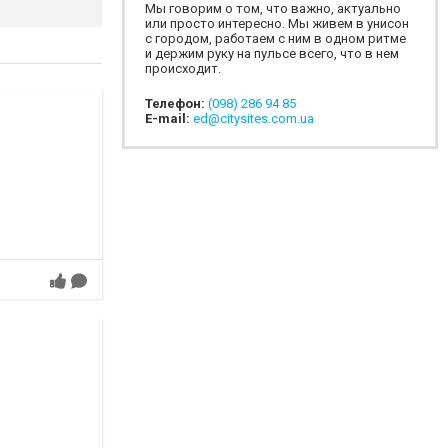
Мы говорим о том, что важно, актуально
или просто интересно. Мы живем в унисон
с городом, работаем с ним в одном ритме
и держим руку на пульсе всего, что в нем
происходит.
Телефон:
(098) 286 94 85
E-mail:
ed@citysites.com.ua