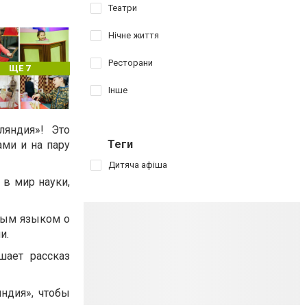
Театри
Нічне життя
Ресторани
ЩЕ 7
Інше
ляндия»! Это
Теги
ми и на пару
Дитяча афіша
в мир науки,
тым языком о
и.
шает рассказ
ндия», чтобы