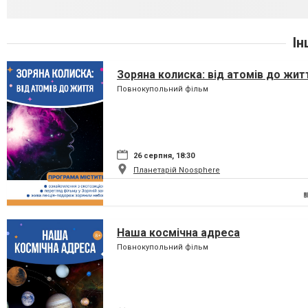
Ін
Зоряна колиска: від атомів до жит
Повнокупольний фільм
26 серпня, 18:30
Планетарій Noosphere
Наша космічна адреса
Повнокупольний фільм