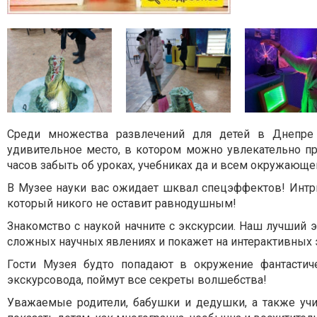
Среди множества развлечений для детей в Днепре 
удивительное место, в котором можно увлекательно пр
часов забыть об уроках, учебниках да и всем окружающ
В Музее науки вас ожидает шквал спецэффектов! Интр
который никого не оставит равнодушным!
Знакомство с наукой начните с экскурсии. Наш лучший
сложных научных явлениях и покажет на интерактивных э
Гости Музея будто попадают в окружение фантастич
экскурсовода, поймут все секреты волшебства!
Уважаемые родители, бабушки и дедушки, а также учи