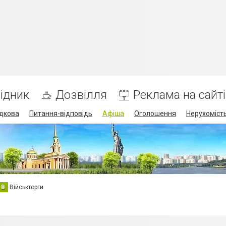
ідник
Дозвілля
Реклама на сайті
дкова
Питання-відповідь
Афіша
Оголошення
Нерухоміст
В
Військторги