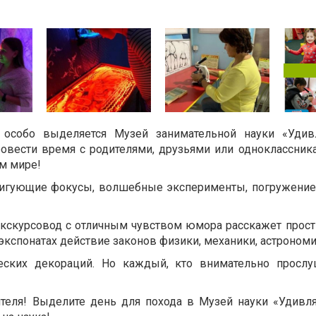
особо выделяется Музей занимательной науки «Удив
овести время с родителями, друзьями или одноклассника
ем мире!
игующие фокусы, волшебные эксперименты, погружение 
 экскурсовод с отличным чувством юмора расскажет прос
кспонатах действие законов физики, механики, астрономи
еских декораций. Но каждый, кто внимательно прослу
теля! Выделите день для похода в Музей науки «Удивля