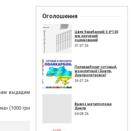
Оголошення
Цвях барабанний 3.4*130
мм кручений
оцинкований
31.07.26
Поликарбонат сотовый,
монолитный (Днепр,
Днепропетровск)
26.07.26
 вам выдадим
Вывоз металлолома
ка» (1000 грн
Днепр
04.08.26