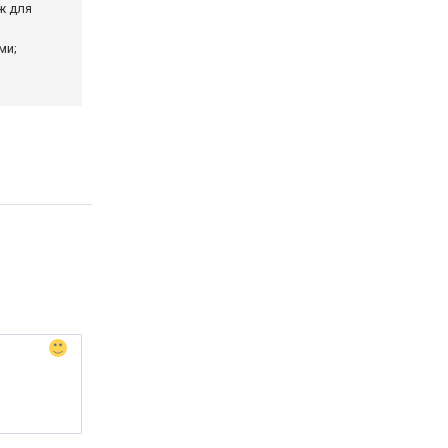
ж для
ми;