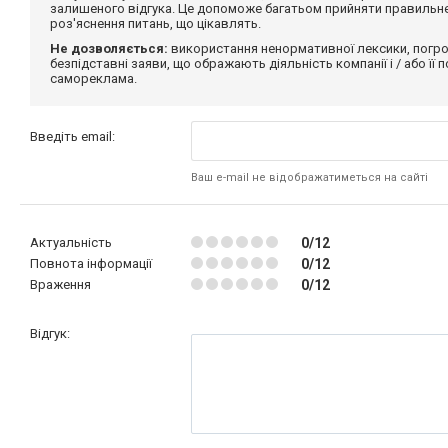
залишеного відгука. Це допоможе багатьом прийняти правильне 
роз'яснення питань, що цікавлять.
Не дозволяється:
використання ненормативної лексики, погро
безпідставні заяви, що ображають діяльність компанії і / або її
самореклама.
Введіть email:
Ваш e-mail не відображатиметься на сайті
Актуальність
0/12
Повнота інформації
0/12
Враження
0/12
Відгук: