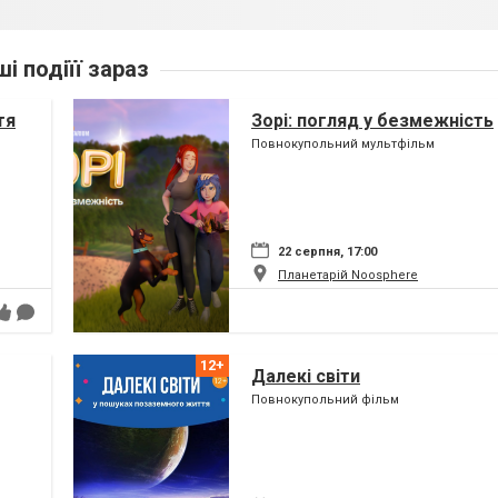
ші подіїї зараз
тя
Зорі: погляд у безмежність
Повнокупольний мультфільм
22 серпня, 17:00
Планетарій Noosphere
Далекі світи
Повнокупольний фільм