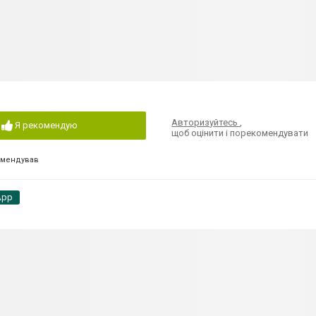
Авторизуйтесь
,
Я рекомендую
щоб оцінити і порекомендувати
омендував
App