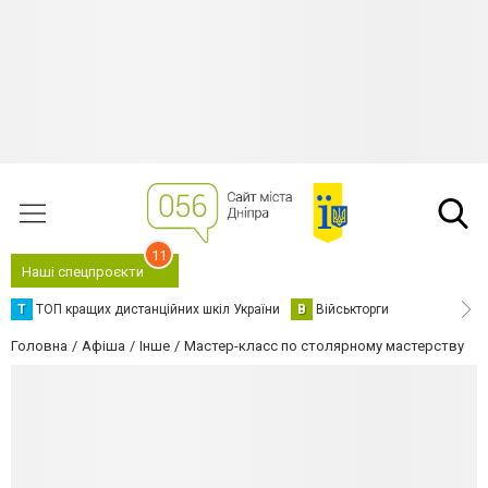
11
Наші спецпроєкти
Т
ТОП кращих дистанційних шкіл України
В
Військторги
Головна
Афіша
Інше
Мастер-класс по столярному мастерству