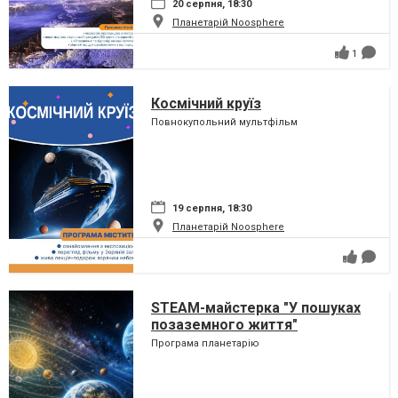
20 серпня, 18:30
Планетарій Noosphere
1
Космічний круїз
Повнокупольний мультфільм
19 серпня, 18:30
Планетарій Noosphere
STEAM-майстерка "У пошуках
позаземного життя"
Програма планетарію