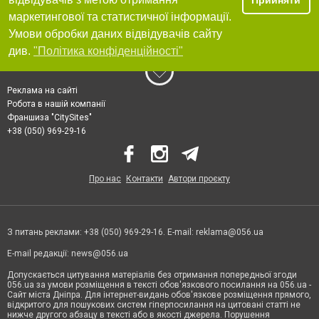
Прийняти
маркетингової та статистичної інформації.
Умови обробки даних відвідувачів сайту
див.
"Політика конфіденційності"
Реклама на сайті
Робота в нашій компанії
Франшиза "CitySites"
+38 (050) 969-29-16
Про нас
Контакти
Автори проєкту
З питань реклами: +38 (050) 969-29-16. E-mail:
reklama@056.ua
E-mail редакції:
news@056.ua
Допускається цитування матеріалів без отримання попередньої згоди
056.ua за умови розміщення в тексті обов'язкового посилання на 056.ua -
Сайт міста Дніпра. Для інтернет-видань обов'язкове розміщення прямого,
відкритого для пошукових систем гіперпосилання на цитовані статті не
нижче другого абзацу в тексті або в якості джерела. Порушення