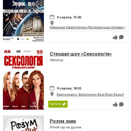
9 серпня, 15:00
Німецька Євангелічно-Лютеранська Церква Святої
Стендап шоу «Сексологія»
Stand-up
9 серпня, 18:30
Бартоломео, Bartolomeo Best River Resort
Купити
Розум зник
Літній тур на дрони