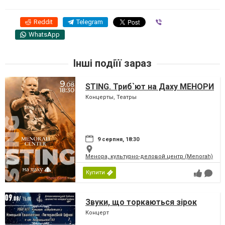
Reddit
Telegram
Viber
WhatsApp
Інші подіїї зараз
STING. Триб`ют на Даху МЕНОРИ
Концерты, Театры
9 серпня, 18:30
Менора, культурно-деловой центр (Menorah)
Купити
Звуки, що торкаються зірок
Концерт