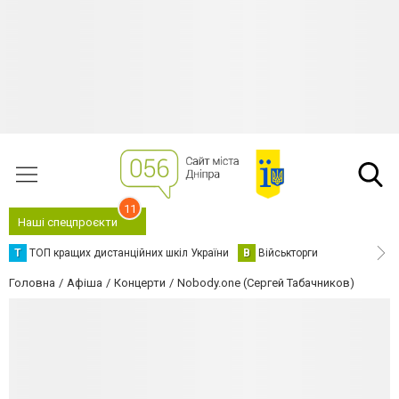
11
Наші спецпроєкти
Т
ТОП кращих дистанційних шкіл України
В
Військторги
Головна
Афіша
Концерти
Nobody.one (Сергей Табачников)