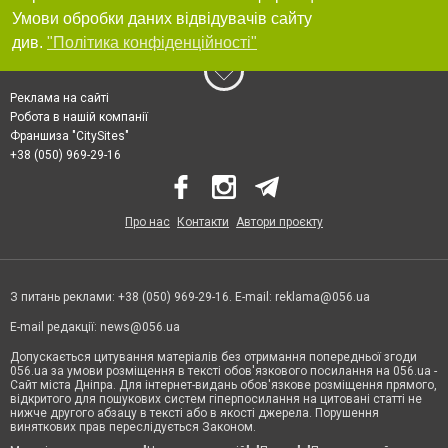
Умови обробки даних відвідувачів сайту
див.
"Політика конфіденційності"
Реклама на сайті
Робота в нашій компанії
Франшиза "CitySites"
+38 (050) 969-29-16
Про нас
Контакти
Автори проєкту
З питань реклами: +38 (050) 969-29-16. E-mail:
reklama@056.ua
E-mail редакції:
news@056.ua
Допускається цитування матеріалів без отримання попередньої згоди
056.ua за умови розміщення в тексті обов'язкового посилання на 056.ua -
Сайт міста Дніпра. Для інтернет-видань обов'язкове розміщення прямого,
відкритого для пошукових систем гіперпосилання на цитовані статті не
нижче другого абзацу в тексті або в якості джерела. Порушення
виняткових прав переслідується Законом.