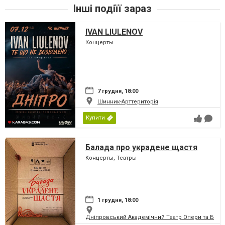
Інші подіїї зараз
IVAN LIULENOV
Концерты
7 грудня, 18:00
Шинник-Арттериторія
Купити
Балада про украдене щастя
Концерты, Театры
1 грудня, 18:00
Дніпровський Академічний Театр Опери та Бале