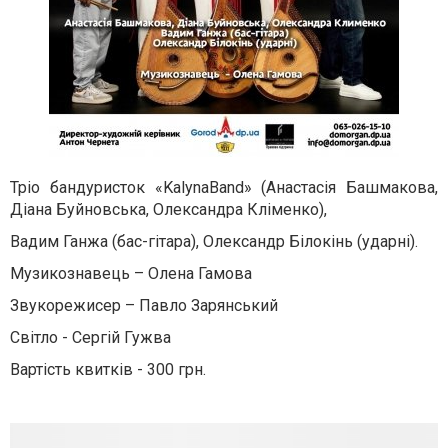
Тріо бандуристок «KalynaBand» (Анастасія Башмакова,
Діана Буйновська, Олександра Кліменко),
Вадим Ганжа (бас-гітара), Олександр Білокінь (ударні).
Музикознавець – Олена Гамова
Звукорежисер – Павло Зарянський
Світло - Сергій Гужва
Вартість квитків - 300 грн.