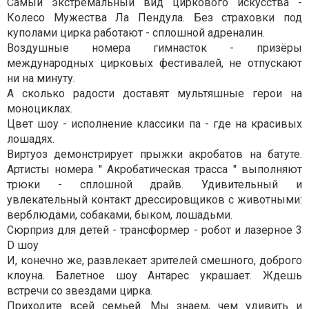
Самый экстремальный вид циркового искусства -
Колесо Мужества Ла Пендула. Без страховки под
куполами цирка работают - сплошной адреналин.
Воздушные номера гимнасток - призёры
международных цирковых фестивалей, не отпускают
ни на минуту.
А сколько радости доставят мультяшные герои на
моноциклах.
Цвет шоу - исполнение классики па - где на красивых
лошадях.
Виртуоз демонстрирует прыжки акробатов на батуте.
Артисты номера ′′ Акробатическая трасса ′′ выполняют
трюки - сплошной драйв. Удивительный и
увлекательный контакт дрессировщиков с животными:
верблюдами, собаками, быком, лошадьми.
Сюрприз для детей - трансформер - робот и лазерное 3
D шоу
И, конечно же, развлекает зрителей смешного, доброго
клоуна. Балетное шоу Антарес украшает. Ждешь
встречи со звездами цирка.
Приходите всей семьей. Мы знаем, чем удивить и