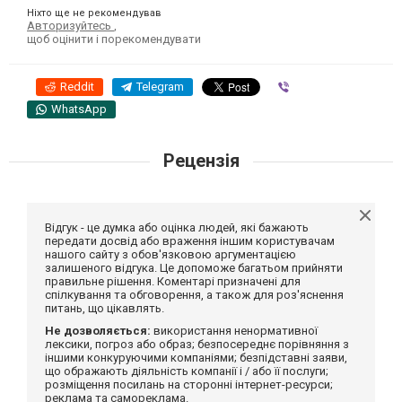
Ніхто ще не рекомендував
Авторизуйтесь
,
щоб оцінити і порекомендувати
Reddit
Telegram
Viber
WhatsApp
Рецензія
Відгук - це думка або оцінка людей, які бажають
передати досвід або враження іншим користувачам
нашого сайту з обов'язковою аргументацією
залишеного відгука. Це допоможе багатьом прийняти
правильне рішення. Коментарі призначені для
спілкування та обговорення, а також для роз'яснення
питань, що цікавлять.
Не дозволяється:
використання ненормативної
лексики, погроз або образ; безпосереднє порівняння з
іншими конкуруючими компаніями; безпідставні заяви,
що ображають діяльність компанії і / або її послуги;
розміщення посилань на сторонні інтернет-ресурси;
реклама та самореклама.