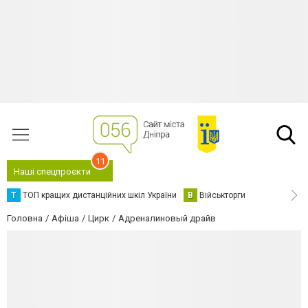
11
Наші спецпроєкти
Т
ТОП кращих дистанційних шкіл України
В
Військторги
Головна
Афіша
Цирк
Адреналиновый драйв