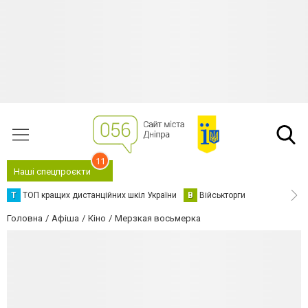
11
Наші спецпроєкти
Т
ТОП кращих дистанційних шкіл України
В
Військторги
Головна
Афіша
Кіно
Мерзкая восьмерка