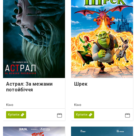
Астрал: За межами
Шрек
потойбіччя
Кіно
Кіно
Купити
Купити