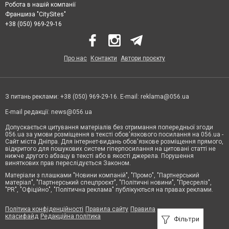
Робота в нашій компанії
Франшиза "CitySites"
+38 (050) 969-29-16
Про нас
Контакти
Автори проєкту
З питань реклами: +38 (050) 969-29-16. E-mail:
reklama@056.ua
E-mail редакції:
news@056.ua
Допускається цитування матеріалів без отримання попередньої згоди
056.ua за умови розміщення в тексті обов'язкового посилання на 056.ua -
Сайт міста Дніпра. Для інтернет-видань обов'язкове розміщення прямого,
відкритого для пошукових систем гіперпосилання на цитовані статті не
нижче другого абзацу в тексті або в якості джерела. Порушення
виняткових прав переслідується Законом.
Матеріали з плашками "Новини компаній", "Промо", "Партнерський
матеріал", "Партнерський спецпроєкт", "Політичні новини", "Пресреліз",
"PR", "Офіційно", "Політична реклама" публікуються на правах реклами.
Політика конфіденційності
Правила сайту
Правила
класифайд
Редакційна політика
Фільтри