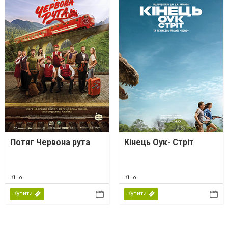
Потяг Червона рута
Кінець Оук- Стріт
Кіно
Кіно
Купити
Купити