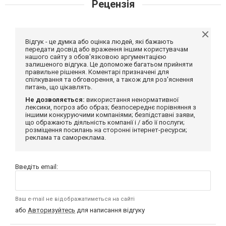
Рецензія
Відгук - це думка або оцінка людей, які бажають
передати досвід або враження іншим користувачам
нашого сайту з обов'язковою аргументацією
залишеного відгука. Це допоможе багатьом прийняти
правильне рішення. Коментарі призначені для
спілкування та обговорення, а також для роз'яснення
питань, що цікавлять.
Не дозволяється:
використання ненормативної
лексики, погроз або образ; безпосереднє порівняння з
іншими конкуруючими компаніями; безпідставні заяви,
що ображають діяльність компанії і / або її послуги;
розміщення посилань на сторонні інтернет-ресурси;
реклама та самореклама.
Введіть email:
Ваш e-mail не відображатиметься на сайті
або
Авторизуйтесь
для написання відгуку