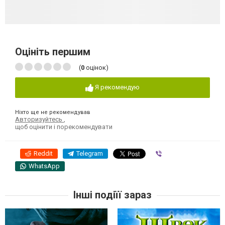
Оцініть першим
(
0
оцінок)
Я рекомендую
Ніхто ще не рекомендував
Авторизуйтесь
,
щоб оцінити і порекомендувати
Reddit
Telegram
Viber
WhatsApp
Інші подіїї зараз