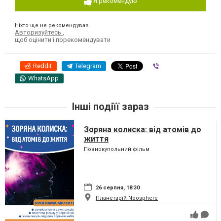
Я рекомендую
Ніхто ще не рекомендував
Авторизуйтесь
,
щоб оцінити і порекомендувати
Reddit
Telegram
Viber
WhatsApp
Інші подіїї зараз
Зоряна колиска: від атомів до
життя
Повнокупольний фільм
26 серпня, 18:30
Планетарій Noosphere