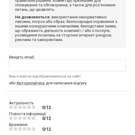
правильне рішення. Коментарі призначені для
спілкування та обговорення, а також для роз'яснення
питань, що цікавлять.
Не дозволяється:
використання ненормативної
лексики, погроз або образ; безпосереднє порівняння з
іншими конкуруючими компаніями; безпідставні заяви,
що ображають діяльність компанії і / або її послуги;
розміщення посилань на сторонні інтернет-ресурси;
реклама та самореклама.
Введіть email:
Ваш e-mail не відображатиметься на сайті
або
Авторизуйтесь
для написання відгуку
Актуальність
0/12
Повнота інформації
0/12
Враження
0/12