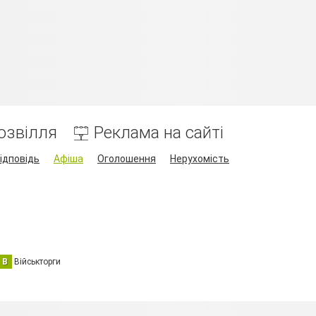
озвілля
Реклама на сайті
ідповідь
Афіша
Оголошення
Нерухомість
В
Військторги