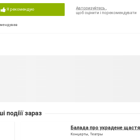
Авторизуйтесь
,
Я рекомендую
щоб оцінити і порекомендувати
омендував
ші подіїї зараз
Балада про украдене щастя
Концерты, Театры