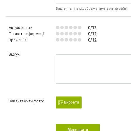
Ваш e-mail не відображатиметься на сайті
Актуальність
0/12
Повнота інформації
0/12
Враження
0/12
Відгук:
Завантажити фото:
Вибрати
Відправити