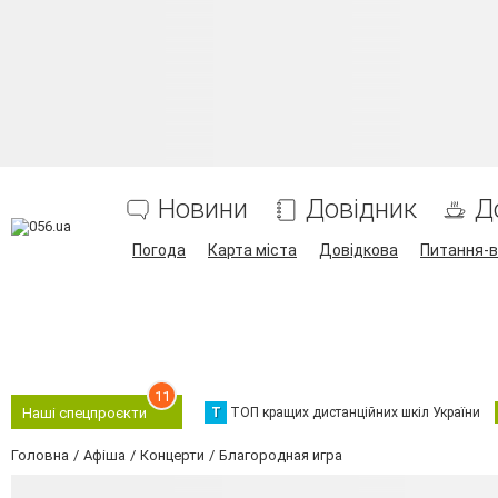
Новини
Довідник
Д
Погода
Карта міста
Довідкова
Питання-в
11
Т
ТОП кращих дистанційних шкіл України
Наші спецпроєкти
Головна
Афіша
Концерти
Благородная игра