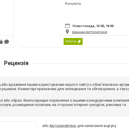
Концерты
14 листопада, 15:00, 18:00
Шинник-Арттериторія
Купити
Рецензія
від або враження іншим користувачам нашого сайту з обов'язковою аргу
рішення. Коментарі призначені для спілкування та обговорення, а тако
з або образ; безпосереднє порівняння з іншими конкуруючими компанія
 послуги; розміщення посилань на сторонні інтернет-ресурси; реклама та
або
Авторизуйтесь
для написання відгуку