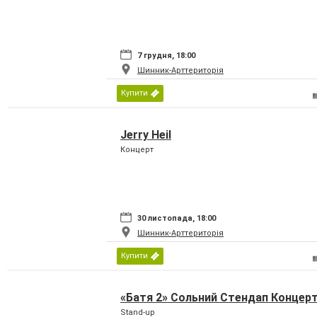
7 грудня, 18:00
Шинник-Арттериторія
Купити
Jerry Heil
Концерт
30 листопада, 18:00
Шинник-Арттериторія
Купити
«Батя 2» Сольний Стендап Концер
Stand-up