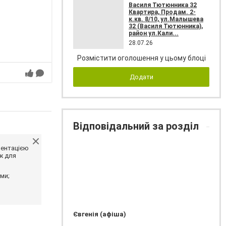
Василя Тютюнника 32
Квартира, Продам. 2-
к.кв. 8/10, ул.Малышева
32 (Василя Тютюнника),
район ул.Кали...
28.07.26
Розмістити оголошення у цьому блоці
Додати
Відповідальний за розділ
ментацією
ж для
ми;
Євгенія (афіша)