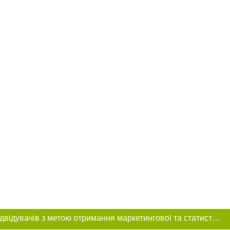
Цей сайт використовує «cookies». Також веб-сайт використовує інтернет-сервіс для збору технічних даних стосовно відвідувачів з метою отримання маркетингової та статистичної інформації. Умови обробки даних відвідувачів сайту див.