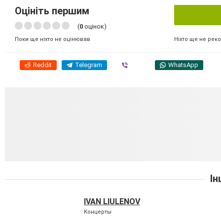
Оцініть першим
(
0
оцінок)
Ніхто ще не рек
Поки ще ніхто не оцінював
Reddit
Telegram
Viber
WhatsApp
Ін
IVAN LIULENOV
Концерты