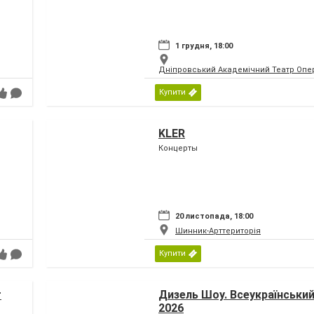
1 грудня, 18:00
Дніпровський Академічний Театр Опер
Купити
KLER
Концерты
20 листопада, 18:00
Шинник-Арттериторія
Купити
т
Дизель Шоу. Всеукраїнський 
2026