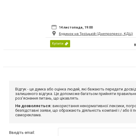
14 листопада, 19:00
Будинок на Троїцькій (Днепропресс, КДЦ)
Купити
Відгук - це думка або оцінка людей, які бажають передати дос
залишеного відгука. Це допоможе багатьом прийняти правильне 
роз'яснення питань, що цікавлять.
Не дозволяється:
використання ненормативної лексики, погро
безпідставні заяви, що ображають діяльність компанії і / або її
самореклама.
Введіть email: