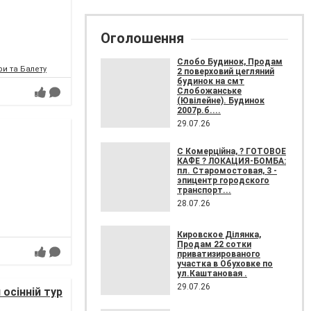
Оголошення
Слобо Будинок, Продам
и та Балету
2 поверховий цегляний
будинок на смт
Слобожанське
(Ювілейне). Будинок
2007р.б....
29.07.26
С Комерційна, ? ГОТОВОЕ
КАФЕ ? ЛОКАЦИЯ-БОМБА:
пл. Старомостовая, 3 -
эпицентр городского
транспорт...
28.07.26
Кировское Ділянка,
Продам 22 сотки
приватизированого
участка в Обуховке по
ул.Каштановая .
29.07.26
осінній тур