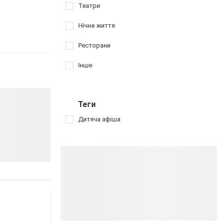
Театри
Нічне життя
Ресторани
Інше
Теги
Дитяча афіша