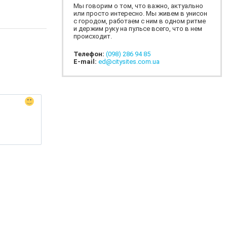
Мы говорим о том, что важно, актуально
или просто интересно. Мы живем в унисон
с городом, работаем с ним в одном ритме
и держим руку на пульсе всего, что в нем
происходит.
Телефон:
(098) 286 94 85
E-mail:
ed@citysites.com.ua