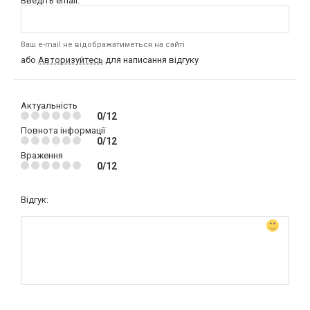
Введіть email:
Ваш e-mail не відображатиметься на сайті
або
Авторизуйтесь
для написання відгуку
Актуальність
0/12
Повнота інформації
0/12
Враження
0/12
Відгук: