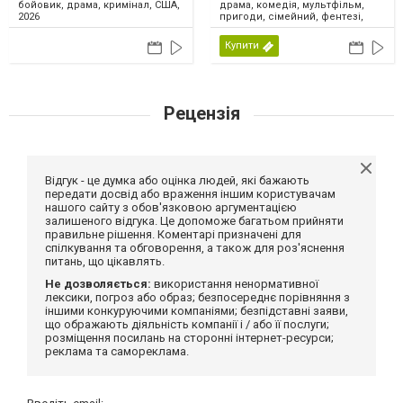
драма, комедія, мультфільм,
бойовик, драма, кримінал, США,
пригоди, сімейний, фентезі,
2026
США, 2026
Купити
Рецензія
Відгук - це думка або оцінка людей, які бажають
передати досвід або враження іншим користувачам
нашого сайту з обов'язковою аргументацією
залишеного відгука. Це допоможе багатьом прийняти
правильне рішення. Коментарі призначені для
спілкування та обговорення, а також для роз'яснення
питань, що цікавлять.
Не дозволяється:
використання ненормативної
лексики, погроз або образ; безпосереднє порівняння з
іншими конкуруючими компаніями; безпідставні заяви,
що ображають діяльність компанії і / або її послуги;
розміщення посилань на сторонні інтернет-ресурси;
реклама та самореклама.