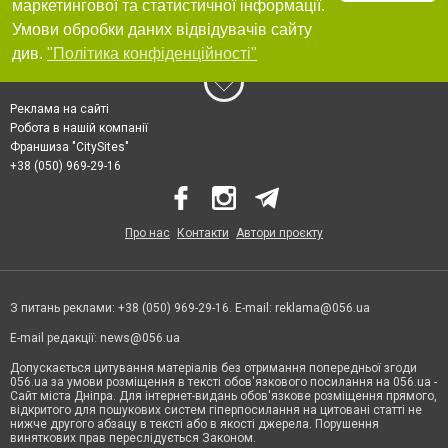
маркетингової та статистичної інформації.
Умови обробки даних відвідувачів сайту
див.
"Політика конфіденційності"
Реклама на сайті
Робота в нашій компанії
Франшиза "CitySites"
+38 (050) 969-29-16
Про нас
Контакти
Автори проєкту
З питань реклами: +38 (050) 969-29-16. E-mail:
reklama@056.ua
E-mail редакції:
news@056.ua
Допускається цитування матеріалів без отримання попередньої згоди
056.ua за умови розміщення в тексті обов'язкового посилання на 056.ua -
Сайт міста Дніпра. Для інтернет-видань обов'язкове розміщення прямого,
відкритого для пошукових систем гіперпосилання на цитовані статті не
нижче другого абзацу в тексті або в якості джерела. Порушення
виняткових прав переслідується Законом.