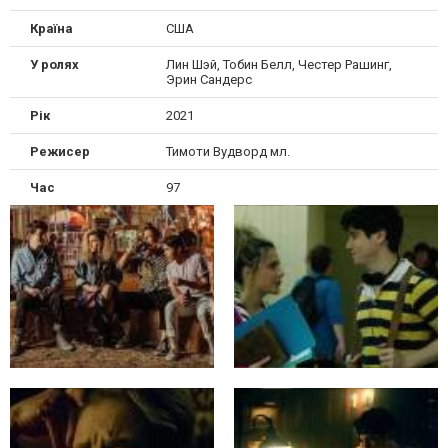
Країна
США
У ролях
Лин Шэй, Тобин Белл, Честер Рашинг,
Эрин Сандерс
Рік
2021
Режисер
Тимоти Вудворд мл.
Час
97