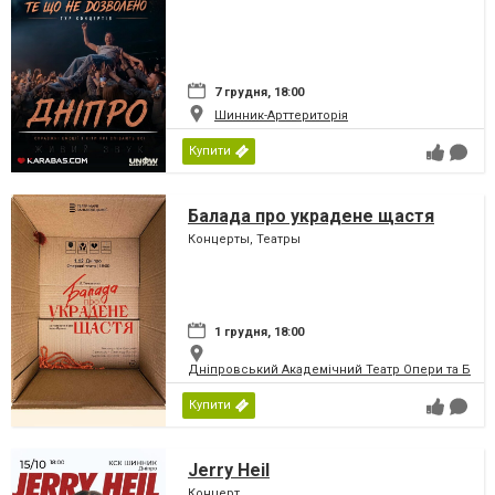
7 грудня, 18:00
Шинник-Арттериторія
Купити
Балада про украдене щастя
Концерты, Театры
1 грудня, 18:00
Дніпровський Академічний Театр Опери та Бале
Купити
Jerry Heil
Концерт