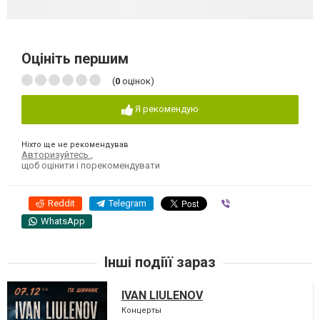
Оцініть першим
(
0
оцінок)
Я рекомендую
Ніхто ще не рекомендував
Авторизуйтесь
,
щоб оцінити і порекомендувати
Reddit
Telegram
Viber
WhatsApp
Інші подіїї зараз
IVAN LIULENOV
Концерты