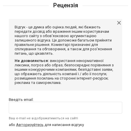
Рецензія
Відгук - це думка або оцінка людей, які бажають
передати досвід або враження іншим користувачам
нашого сайту з обов'язковою аргументацією
залишеного відгука. Це допоможе багатьом прийняти
правильне рішення. Коментарі призначені для
спілкування та обговорення, а також для роз'яснення
питань, що цікавлять.
Не дозволяється:
використання ненормативної
лексики, погроз або образ; безпосереднє порівняння з
іншими конкуруючими компаніями; безпідставні заяви,
що ображають діяльність компанії і / або її послуги;
розміщення посилань на сторонні інтернет-ресурси;
реклама та самореклама.
Введіть email:
Ваш e-mail не відображатиметься на сайті
або
Авторизуйтесь
для написання відгуку