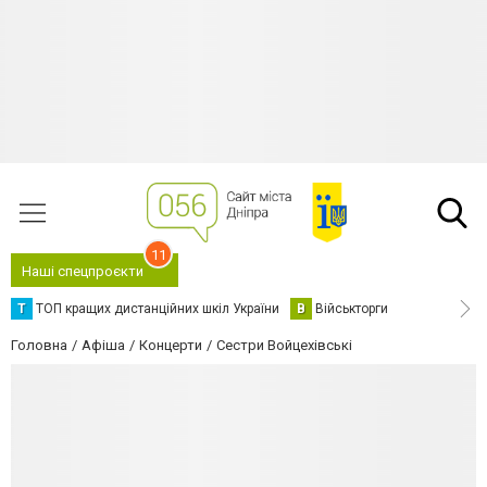
11
Наші спецпроєкти
Т
ТОП кращих дистанційних шкіл України
В
Військторги
Головна
Афіша
Концерти
Сестри Войцехівські