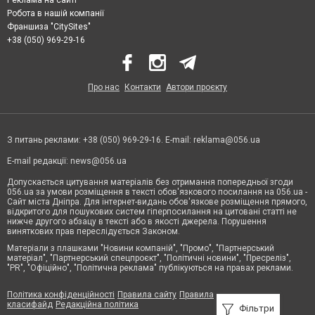
Реклама на сайті
Робота в нашій компанії
Франшиза "CitySites"
+38 (050) 969-29-16
Про нас
Контакти
Автори проєкту
З питань реклами: +38 (050) 969-29-16. E-mail:
reklama@056.ua
E-mail редакції:
news@056.ua
Допускається цитування матеріалів без отримання попередньої згоди
056.ua за умови розміщення в тексті обов'язкового посилання на 056.ua -
Сайт міста Дніпра. Для інтернет-видань обов'язкове розміщення прямого,
відкритого для пошукових систем гіперпосилання на цитовані статті не
нижче другого абзацу в тексті або в якості джерела. Порушення
виняткових прав переслідується Законом.
Матеріали з плашками "Новини компаній", "Промо", "Партнерський
матеріал", "Партнерський спецпроєкт", "Політичні новини", "Пресреліз",
"PR", "Офіційно", "Політична реклама" публікуються на правах реклами.
Політика конфіденційності
Правила сайту
Правила
класифайд
Редакційна політика
Фільтри